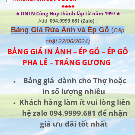
♣♣♣♣
♣ DNTN Công Huy thành lập từ năm 1997 ♣
Add
094.9999.681 (Zalo)
.
Bảng Giá Rửa Ảnh và Ép Gỗ
(
Cập
nhật 22/06/2024)
BẢNG GIÁ IN ẢNH – ÉP GỖ – ÉP GỖ
PHA LÊ – TRÁNG GƯƠNG
Bảng giá dành cho Thợ hoặc
in số lượng nhiều
Khách hàng làm ít vui lòng liên
hệ zalo 094.9999.681 để nhận
giá ưu đãi tốt nhất