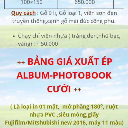
100×150
650.000
Quy cách
: Gỗ 9 li, Gỗ loại 1, viền sơn đen
truyền thống,cạnh gỗ mài đúc công phu.
Chạy chỉ viền nhựa ( trắng,đen,nhũ bạc,
vàng) : + 50.000
BẢNG GIÁ XUẤT ÉP
++
ALBUM-PHOTOBOOK
CƯỚI
++
o
( Là loại in 01 mặt, mở phẳng 180
, ruột
nhựa PVC ,siêu mỏng,giấy
Fujifilm/Mitshubishi new 2016, máy 11 màu)