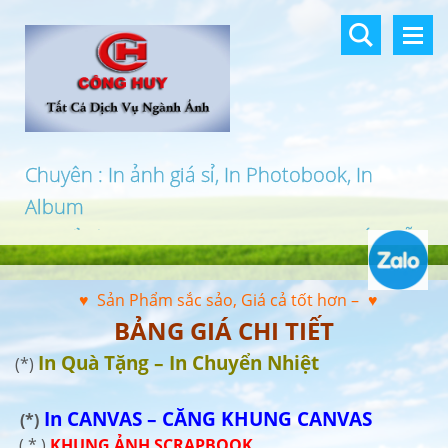
Chuyên : In ảnh giá sỉ, In Photobook, In
Album
In khổ lớn, In UV 3D, In Canvas, In PP, Ép Gỗ
…
♥ Sản Phẩm sắc sảo, Giá cả tốt hơn –
♥
BẢNG GIÁ CHI TIẾT
In Quà Tặng – In Chuyển Nhiệt
(*)
In CANVAS – CĂNG KHUNG CANVAS
(*)
( * )
KHUNG ẢNH SCRAPBOOK