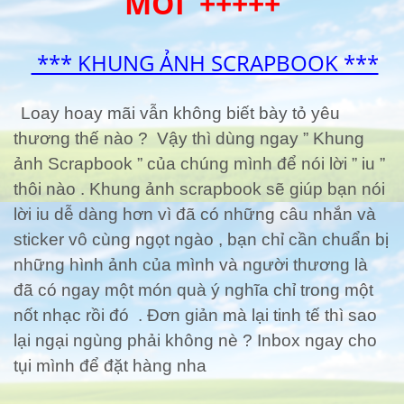
MỚI +++++
*** KHUNG ẢNH SCRAPBOOK ***
Loay hoay mãi vẫn không biết bày tỏ yêu
thương thế nào ? Vậy thì dùng ngay ” Khung
ảnh Scrapbook ” của chúng mình để nói lời ” iu ”
thôi nào . Khung ảnh scrapbook sẽ giúp bạn nói
lời iu dễ dàng hơn vì đã có những câu nhắn và
sticker vô cùng ngọt ngào , bạn chỉ cần chuẩn bị
những hình ảnh của mình và người thương là
đã có ngay một món quà ý nghĩa chỉ trong một
nốt nhạc rồi đó . Đơn giản mà lại tinh tế thì sao
lại ngại ngùng phải không nè ? Inbox ngay cho
tụi mình để đặt hàng nha