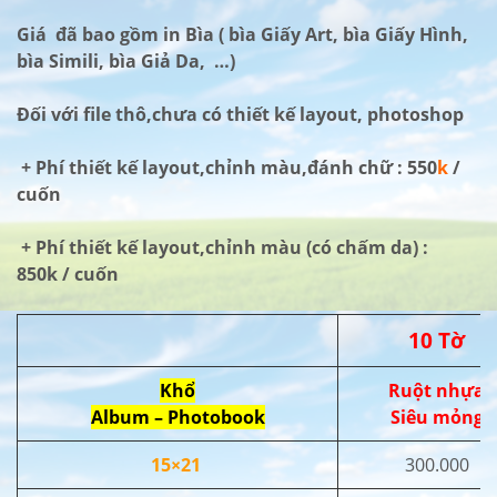
Giá đã bao gồm in Bìa ( bìa Giấy Art, bìa Giấy Hình,
bìa Simili, bìa Giả Da, …)
Đối với file thô,chưa có thiết kế layout, photoshop
+ Phí thiết kế layout,chỉnh màu,đánh chữ : 550
k
/
cuốn
+ Phí thiết kế layout,chỉnh màu (có chấm da) :
850k / cuốn
10 Tờ
Khổ
Ruột nhựa
Album – Photobook
Siêu mỏng
15×21
300.000