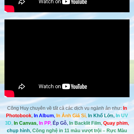
Công Huy chuyên về tất cả các dịch vụ ngành ản như:
In
Photobook
,
In Album,
In Ảnh Giá Sỉ,
In Khổ Lớn,
In UV
3D,
In Canvas,
In PP,
Ép Gỗ,
In Backlit Film,
Quay phim,
chụp hình,
Công nghệ in 11 màu vượt trội – Rực Màu