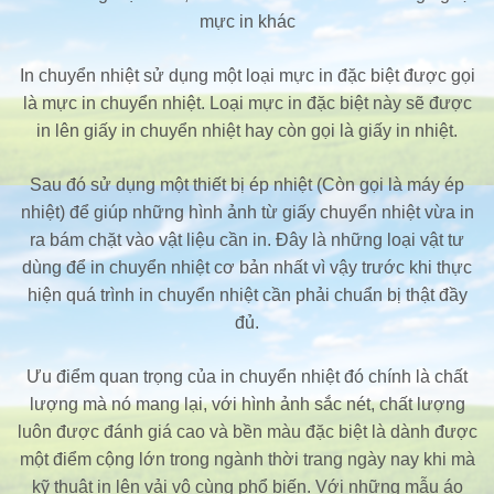
mực in khác
In chuyển nhiệt sử dụng một loại mực in đặc biệt được gọi
là mực in chuyển nhiệt. Loại mực in đặc biệt này sẽ được
in lên giấy in chuyển nhiệt hay còn gọi là giấy in nhiệt.
Sau đó sử dụng một thiết bị ép nhiệt (Còn gọi là máy ép
nhiệt) để giúp những hình ảnh từ giấy chuyển nhiệt vừa in
ra bám chặt vào vật liệu cần in. Đây là những loại vật tư
dùng để in chuyển nhiệt cơ bản nhất vì vậy trước khi thực
hiện quá trình in chuyển nhiệt cần phải chuẩn bị thật đầy
đủ.
Ưu điểm quan trọng của in chuyển nhiệt đó chính là chất
lượng mà nó mang lại, với hình ảnh sắc nét, chất lượng
luôn được đánh giá cao và bền màu đặc biệt là dành được
một điểm cộng lớn trong ngành thời trang ngày nay khi mà
kỹ thuật in lên vải vô cùng phổ biến. Với những mẫu áo