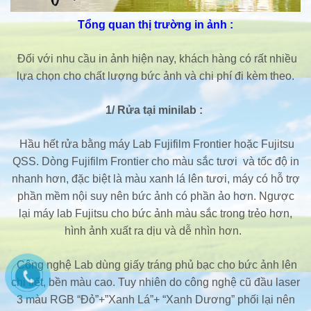
Tổng quan thị trường in ảnh :
Đối với nhu cầu in ảnh hiện nay, khách hàng có rất nhiều
lựa chọn cho chất lượng bức ảnh và chi phí đi kèm theo.
1/ Rửa tại minilab :
Hầu hết rửa bằng máy Lab Fujifilm Frontier hoặc Fujitsu
QSS. Dòng Fujifilm Frontier cho màu sắc tươi và tốc độ in
nhanh hơn, đặc biệt là màu xanh lá lên tươi, máy có hỗ trợ
phần mềm nội suy nên bức ảnh có phần ảo hơn. Ngược
lại máy lab Fujitsu cho bức ảnh màu sắc trong trẻo hơn,
hình ảnh xuất ra dịu và dễ nhìn hơn.
Công nghệ Lab dùng giấy tráng phủ bạc cho bức ảnh lên
chi tiết, bền màu cao. Tuy nhiên do công nghệ cũ đầu laser
3 màu RGB “Đỏ”+”Xanh Lá”+ “Xanh Dương” phối lại nên