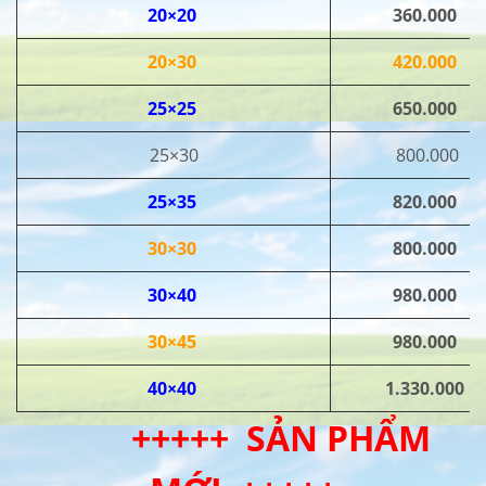
20×20
360.000
20×30
420.000
25×25
650.000
25×30
800.000
25×35
820.000
30×30
800.000
30×40
980.000
30×45
980.000
40×40
1.330.000
+++++ SẢN PHẨM