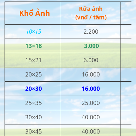
Rửa ảnh
Khổ Ảnh
(vnđ / tấm)
10×15
2.200
13×18
3.000
15×21
6.000
20×25
16.000
20×30
16.000
25×35
25.000
30×40
40.000
30×45
40.000