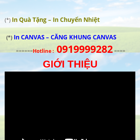
In Quà Tặng – In Chuyển Nhiệt
(*)
In CANVAS – CĂNG KHUNG CANVAS
(*)
0919999282
======
Hotline :
====
GIỚI THIỆU