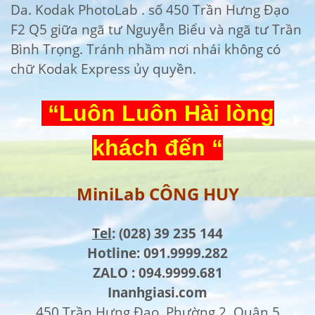
Da. Kodak PhotoLab . số 450 Trần Hưng Đạo
F2 Q5 giữa ngã tư Nguyễn Biểu và ngã tư Trần
Bình Trọng. Tránh nhầm nơi nhái không có
chữ Kodak Express ủy quyền.
“Luôn Luôn Hài lòng
khách đến “
MiniLab CÔNG HUY
Tel
: (028) 39 235 144
Hotline: 091.9999.282
ZALO : 094.9999.681
Inanhgiasi.com
450 Trần Hưng Đạo, Phường 2, Quận 5