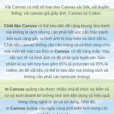
Vải Canvas có một số loại như Canvas vải Silk, vải truyền
thống, vải canvas giả giấy ảnh, Canvas lai Cotton.
Chất liệu
Canvas
có thể kéo dãn để căng khung làm tranh
mà không bị rách nhưng cần phải hết sức cẩn thận tránh
kéo quá căng gây ra hình ảnh bị bóp méo và rách vật tư.
Chất liệu canvas không cần cán màng và có khả năng chịu
mài mòn bề mặt cao.Bản in
Canvas
có độ sáng thấp, màu
sắc rực rỡ và hình ảnh có độ phân giải tuyệt vời. Sản
phẩm là sự kết hợp bao gồm 65% là polyester và 35% là
cotton, do đó vật liệu có thể bị kéo dãn mà không rách và
không cần phải cán laminate (màng)
In
Canvas
quảng cáo được nhiều nhà tổ chức sự kiện và
cơ sở kinh doanh tin tưởng nhờ tính tiện dụng và hiệu quả
trong công nghệ in ấn và sử dụng. Nhờ đó,
in
Canvas
quảng cáo ngày càng phổ biến hơn trong các