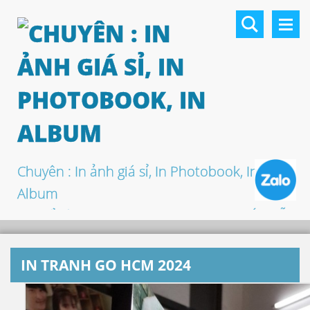
Chuyên : In ảnh giá sỉ, In Photobook, In
Album
In khổ lớn, In UV 3D, In Canvas, In PP, Ép Gỗ
…
IN TRANH GO HCM 2024