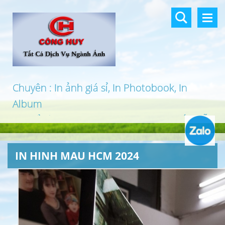
Chuyên : In ảnh giá sỉ, In Photobook, In
Album
In khổ lớn, In UV 3D, In Canvas, In PP, Ép Gỗ
…
IN HINH MAU HCM 2024