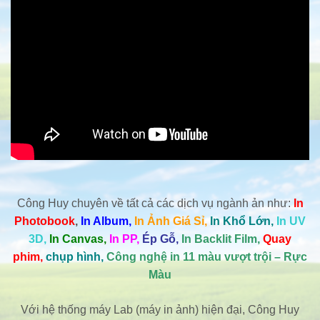
Công Huy chuyên về tất cả các dịch vụ ngành ản như:
In
Photobook
,
In Album,
In Ảnh Giá Sỉ,
In Khổ Lớn,
In UV
3D,
In Canvas,
In PP,
Ép Gỗ,
In Backlit Film,
Quay
phim,
chụp hình,
Công nghệ in 11 màu vượt trội – Rực
Màu
Với hệ thống máy Lab (máy in ảnh) hiện đại, Công Huy