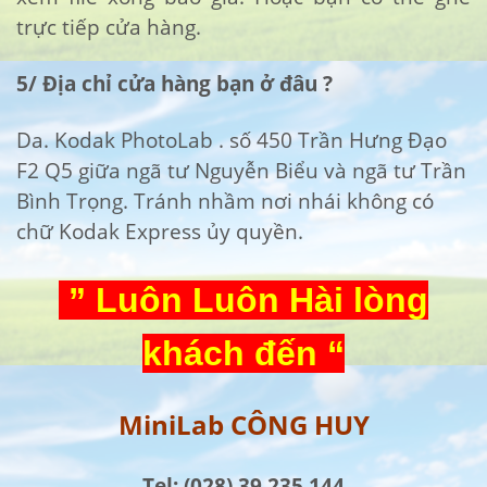
trực tiếp cửa hàng.
5/ Địa chỉ cửa hàng bạn ở đâu ?
Da. Kodak PhotoLab . số 450 Trần Hưng Đạo
F2 Q5 giữa ngã tư Nguyễn Biểu và ngã tư Trần
Bình Trọng. Tránh nhầm nơi nhái không có
chữ Kodak Express ủy quyền.
” Luôn Luôn Hài lòng
khách đến “
MiniLab CÔNG HUY
Tel
: (028) 39 235 144