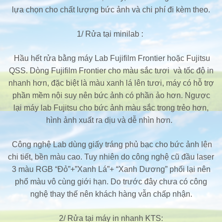
lựa chọn cho chất lượng bức ảnh và chi phí đi kèm theo.
1/ Rửa tại minilab :
Hầu hết rửa bằng máy Lab Fujifilm Frontier hoặc Fujitsu
QSS. Dòng Fujifilm Frontier cho màu sắc tươi và tốc độ in
nhanh hơn, đặc biệt là màu xanh lá lên tươi, máy có hỗ trợ
phần mềm nội suy nên bức ảnh có phần ảo hơn. Ngược
lại máy lab Fujitsu cho bức ảnh màu sắc trong trẻo hơn,
hình ảnh xuất ra dịu và dễ nhìn hơn.
Công nghệ Lab dùng giấy tráng phủ bạc cho bức ảnh lên
chi tiết, bền màu cao. Tuy nhiên do công nghệ cũ đầu laser
3 màu RGB “Đỏ”+”Xanh Lá”+ “Xanh Dương” phối lại nên
phổ màu vô cùng giới hạn. Do trước đây chưa có công
nghệ thay thế nên khách hàng vẫn chấp nhận.
2/ Rửa tại máy in nhanh KTS: