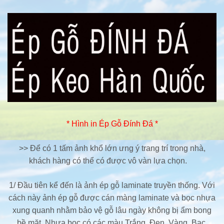
* Hình in Ép Gỗ Đính Đá *
>> Để có 1 tấm ảnh khổ lớn ưng ý trang trí trong nhà,
khách hàng có thể có được vô vàn lựa chọn.
1/ Đầu tiên kể đến là ảnh ép gỗ laminate truyền thống. Với
cách này ảnh ép gỗ được cán màng laminate và bọc nhựa
xung quanh nhằm bảo vệ gỗ lâu ngày không bị ẩm bong
bề mặt. Nhựa bọc có các màu Trắng, Đen, Vàng, Bạc,