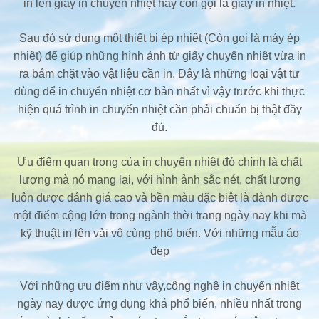
in lên giấy in chuyển nhiệt hay còn gọi là giấy in nhiệt.
Sau đó sử dụng một thiết bị ép nhiệt (Còn gọi là máy ép
nhiệt) để giúp những hình ảnh từ giấy chuyển nhiệt vừa in
ra bám chặt vào vật liệu cần in. Đây là những loại vật tư
dùng để in chuyển nhiệt cơ bản nhất vì vậy trước khi thực
hiện quá trình in chuyển nhiệt cần phải chuẩn bị thật đầy
đủ.
Ưu điểm quan trọng của in chuyển nhiệt đó chính là chất
lượng mà nó mang lại, với hình ảnh sắc nét, chất lượng
luôn được đánh giá cao và bền màu đặc biệt là dành được
một điểm cộng lớn trong ngành thời trang ngày nay khi mà
kỹ thuật in lên vải vô cùng phổ biến. Với những mẫu áo
đẹp
Với những ưu điểm như vậy,công nghệ in chuyển nhiệt
ngày nay được ứng dụng khá phổ biến, nhiều nhất trong