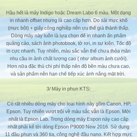
Hầu hết là máy Indigo hoặc Dream Labo 6 màu. Một dạng
in nhanh offset nhưng là cao cấp hơn. Do sài mực khô
(mực bột) + giấy công nghiệp nên ưu thế giá thành thấp.
Dòng máy này luôn là lựa chọn để in nhanh ấn phẩm
quảng cáo, sách ảnh photobook, tờ rơi, in sự kiện. Tốc độ
in cực nhanh. Tuy nhiên, màu sắc vẫn thể chưa thỏa mãn
nhu cầu in ảnh chất lượng cao ( như album ảnh cưới).
Hơn nữa đặc thù chi phí thấp nên độ bền màu chưa cao,
và sản phẩm nên hạn chế tiếp xúc ánh nắng mặt trời.
3/ Máy in phun KTS:
Có rất nhiều dòng máy cho loại hình này gồm Canon, HP,
Epson. Tuy nhiên vượt trội về màu sắc vẫn là Epson. Mới
nhất là Epson Lab. Trong dòng máy Espon này cao cấp
nhất phải kể tới dòng Epson P9000 New 2016. Sử dụng
11 đầu phun và 360 tia, công nghệ đầu nano. Kết hợp mực