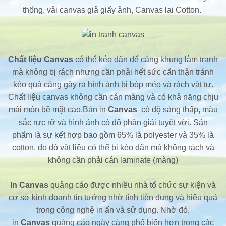
thống, vải canvas giả giấy ảnh, Canvas lai Cotton.
Chất liệu
Canvas
có thể kéo dãn để căng khung làm tranh
mà không bị rách nhưng cần phải hết sức cẩn thận tránh
kéo quá căng gây ra hình ảnh bị bóp méo và rách vật tư.
Chất liệu canvas không cần cán màng và có khả năng chịu
mài mòn bề mặt cao.Bản in
Canvas
có độ sáng thấp, màu
sắc rực rỡ và hình ảnh có độ phân giải tuyệt vời. Sản
phẩm là sự kết hợp bao gồm 65% là polyester và 35% là
cotton, do đó vật liệu có thể bị kéo dãn mà không rách và
không cần phải cán laminate (màng)
In
Canvas
quảng cáo được nhiều nhà tổ chức sự kiện và
cơ sở kinh doanh tin tưởng nhờ tính tiện dụng và hiệu quả
trong công nghệ in ấn và sử dụng. Nhờ đó,
in
Canvas
quảng cáo ngày càng phổ biến hơn trong các