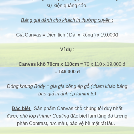
sự kiện quảng cáo.
Bảng giá dành cho khách in thường xuyên :
Giá Canvas = Diện tích ( Dài x Rộng ) x 19.000đ
Ví dụ
:
Canvas khổ 70cm x 110cm
= 70 x 110 x 19.000 đ
=
146.000 đ
Đóng khung Body = giá gia công ép gỗ ( tham khảo bảng
báo giá in ảnh ép laminate)
Đặc biệt
: Sản phẩm Canvas chỗ chúng tôi duy nhất
được
phủ lớp Primer Coating
đặc biệt làm tăng độ tương
phản Contrast, rực màu, bảo vệ bề mặt rất lâu.