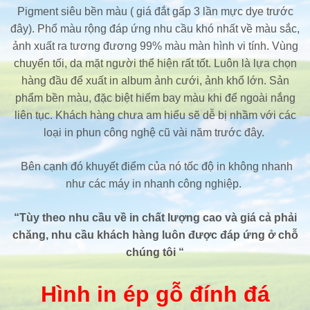
Pigment siêu bền màu ( giá đắt gấp 3 lần mực dye trước
đây). Phổ màu rộng đáp ứng nhu cầu khó nhất về màu sắc,
ảnh xuất ra tương đương 99% màu màn hình vi tính. Vùng
chuyển tối, da mặt người thể hiện rất tốt. Luôn là lựa chọn
hàng đầu để xuất in album ảnh cưới, ảnh khổ lớn. Sản
phẩm bền màu, đặc biệt hiếm bay màu khi để ngoài nắng
liên tục. Khách hàng chưa am hiểu sẽ dễ bị nhầm với các
loại in phun công nghệ cũ vài năm trước đây.
Bên cạnh đó khuyết điểm của nó tốc độ in không nhanh
như các máy in nhanh công nghiệp.
“Tùy theo nhu cầu về in chất lượng cao và giá cả phải
chăng, nhu cầu khách hàng luôn được đáp ứng ở chỗ
chúng tôi “
Hình in ép gỗ đính đá