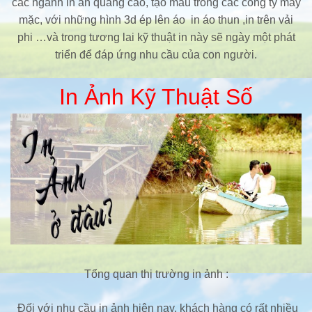
các ngành in ấn quảng cáo, tạo mẫu trong các công ty may
mặc, với những hình 3d ép lên áo in áo thun ,in trên vải
phi …và trong tương lai kỹ thuật in này sẽ ngày một phát
triển để đáp ứng nhu cầu của con người.
In Ảnh Kỹ Thuật Số
Tổng quan thị trường in ảnh :
Đối với nhu cầu in ảnh hiện nay, khách hàng có rất nhiều