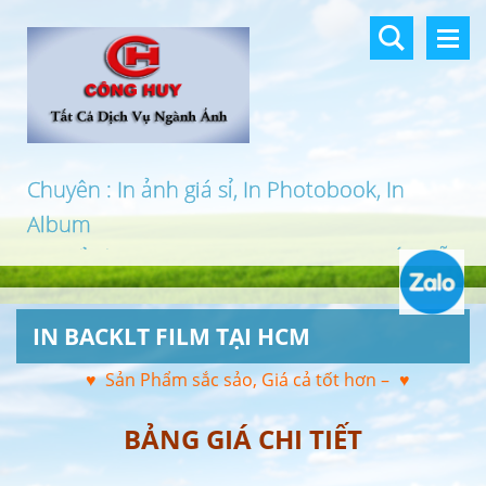
Chuyên : In ảnh giá sỉ, In Photobook, In
Album
In khổ lớn, In UV 3D, In Canvas, In PP, Ép Gỗ
…
IN BACKLT FILM TẠI HCM
♥ Sản Phẩm sắc sảo, Giá cả tốt hơn –
♥
BẢNG GIÁ CHI TIẾT