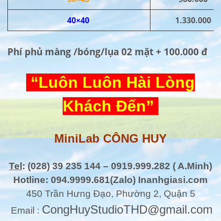
40×40
1.330.000
Phí phủ màng /bóng/lụa 02 mặt + 100.000 đ
“Luôn Luôn Hài Lòng
Khách Đến”
MiniLab CÔNG HUY
Tel
: (028) 39 235 144 – 0919.999.282 ( A.Minh)
Hotline: 094.9999.681(Zalo) Inanhgiasi.com
450 Trần Hưng Đạo, Phường 2, Quận 5
CongHuyStudioTHD@gmail.com
Email :