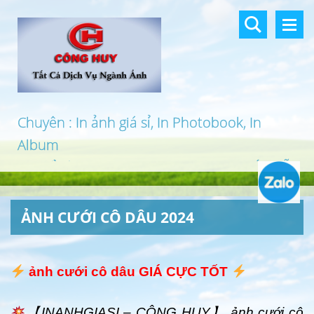
Chuyên : In ảnh giá sỉ, In Photobook, In
Album
In khổ lớn, In UV 3D, In Canvas, In PP, Ép Gỗ
…
ẢNH CƯỚI CÔ DÂU 2024
ảnh cưới cô dâu GIÁ CỰC TỐT
【INANHGIASI – CÔNG HUY】 ảnh cưới cô