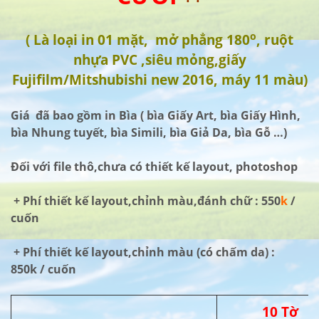
o
( Là loại in 01 mặt, mở phẳng 180
, ruột
nhựa PVC ,siêu mỏng,giấy
Fujifilm/Mitshubishi new 2016, máy 11 màu)
Giá đã bao gồm in Bìa ( bìa Giấy Art, bìa Giấy Hình,
bìa Nhung tuyết, bìa Simili, bìa Giả Da, bìa Gỗ …)
Đối với file thô,chưa có thiết kế layout, photoshop
+ Phí thiết kế layout,chỉnh màu,đánh chữ : 550
k
/
cuốn
+ Phí thiết kế layout,chỉnh màu (có chấm da) :
850k / cuốn
10 Tờ