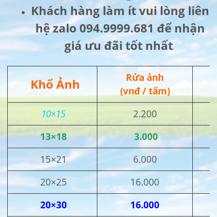
Khách hàng làm ít vui lòng liên
hệ zalo 094.9999.681 để nhận
giá ưu đãi tốt nhất
Rửa ảnh
Khổ Ảnh
(vnđ / tấm)
10×15
2.200
13×18
3.000
15×21
6.000
20×25
16.000
20×30
16.000