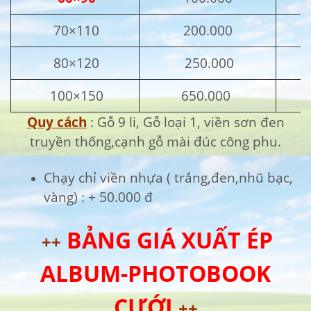
70×110
200.000
80×120
250.000
100×150
650.000
Quy cách
: Gỗ 9 li, Gỗ loại 1, viền sơn đen
truyền thống,cạnh gỗ mài đúc công phu.
Chạy chỉ viền nhựa ( trắng,đen,nhũ bạc,
vàng) : + 50.000 đ
BẢNG GIÁ XUẤT ÉP
++
ALBUM-PHOTOBOOK
CƯỚI
++