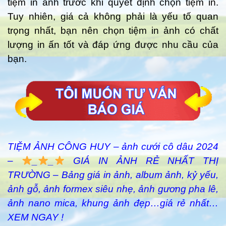
tiệm in ảnh trước khi quyết định chọn tiệm in.
Tuy nhiên, giá cả không phải là yếu tố quan
trọng nhất, bạn nên chọn tiệm in ảnh có chất
lượng in ấn tốt và đáp ứng được nhu cầu của
bạn.
TIỆM ẢNH CÔNG HUY – ảnh cưới cô dâu 2024
–
_
_
GIÁ IN ẢNH RẺ NHẤT THỊ
TRƯỜNG – Bảng giá in ảnh, album ảnh, kỷ yếu,
ảnh gỗ, ảnh formex siêu nhẹ, ảnh gương pha lê,
ảnh nano mica, khung ảnh đẹp…giá rẻ nhất…
XEM NGAY !