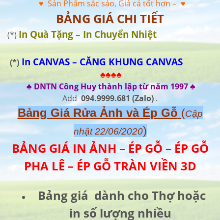
♥ Sản Phẩm sắc sảo, Giá cả tốt hơn –
♥
BẢNG GIÁ CHI TIẾT
In Quà Tặng – In Chuyển Nhiệt
(*)
In CANVAS – CĂNG KHUNG CANVAS
(*)
♣♣♣♣
♣ DNTN Công Huy thành lập từ năm 1997 ♣
Add
094.9999.681
(Zalo)
.
Bảng Giá Rửa Ảnh và Ép Gỗ
(
Cập
)
nhật 22/06/2020
BẢNG GIÁ IN ẢNH – ÉP GỖ – ÉP GỖ
PHA LÊ – ÉP GỖ TRÀN VIỀN 3D
Bảng giá dành cho Thợ hoặc
in số lượng nhiều