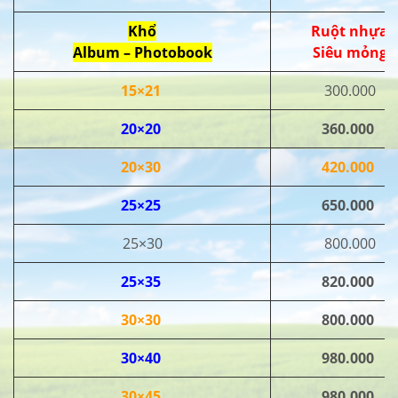
Khổ
Ruột nhựa
Album – Photobook
Siêu mỏng
15×21
300.000
20×20
360.000
20×30
420.000
25×25
650.000
25×30
800.000
25×35
820.000
30×30
800.000
30×40
980.000
30×45
980.000