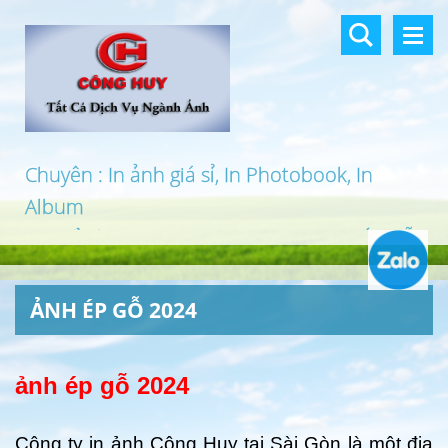
Chuyên : In ảnh giá sỉ, In Photobook, In
Album
In khổ lớn, In UV 3D, In Canvas, In PP, Ép Gỗ
…
ẢNH ÉP GỖ 2024
ảnh ép gỗ 2024
Công ty in ảnh Công Huy tại Sài Gòn là một địa