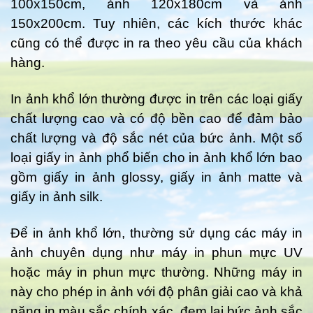
100x150cm, ảnh 120x180cm và ảnh
150x200cm. Tuy nhiên, các kích thước khác
cũng có thể được in ra theo yêu cầu của khách
hàng.
In ảnh khổ lớn thường được in trên các loại giấy
chất lượng cao và có độ bền cao để đảm bảo
chất lượng và độ sắc nét của bức ảnh. Một số
loại giấy in ảnh phổ biến cho in ảnh khổ lớn bao
gồm giấy in ảnh glossy, giấy in ảnh matte và
giấy in ảnh silk.
Để in ảnh khổ lớn, thường sử dụng các máy in
ảnh chuyên dụng như máy in phun mực UV
hoặc máy in phun mực thường. Những máy in
này cho phép in ảnh với độ phân giải cao và khả
năng in màu sắc chính xác, đem lại bức ảnh sắc