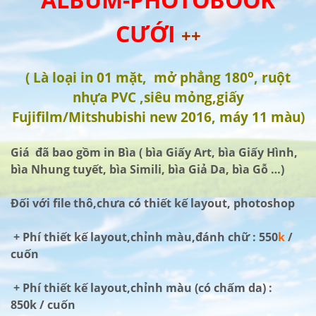
CƯỚI
++
o
( Là loại in 01 mặt, mở phẳng 180
, ruột
nhựa PVC ,siêu mỏng,giấy
Fujifilm/Mitshubishi new 2016, máy 11 màu)
Giá đã bao gồm in Bìa ( bìa Giấy Art, bìa Giấy Hình,
bìa Nhung tuyết, bìa Simili, bìa Giả Da, bìa Gỗ …)
Đối với file thô,chưa có thiết kế layout, photoshop
+ Phí thiết kế layout,chỉnh màu,đánh chữ : 550
k
/
cuốn
+ Phí thiết kế layout,chỉnh màu (có chấm da) :
850k / cuốn