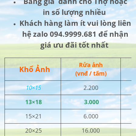
Bảng giá dành cho Thợ hoặc
in số lượng nhiều
Khách hàng làm ít vui lòng liên
hệ zalo 094.9999.681 để nhận
giá ưu đãi tốt nhất
Rửa ảnh
Khổ Ảnh
(vnđ / tấm)
10×15
2.200
13×18
3.000
15×21
6.000
20×25
16.000