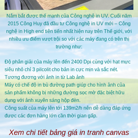
Nắm bắt được thế mạnh của Công nghệ in UV. Cuối năm
2015 Công Huy đã đầu tư Công nghệ in UV mới – Công
nghệ in High end tiên tiến nhất hiện nay trên Thế giới, với
nhiều ưu điểm vượt trội so với các máy đang có trên thị
trường như:
Độ phân giải của máy lên đến 2400 Dpi cùng với hạt mực
siêu nhỏ chỉ 3 pilcolit cho bản in cực mịn và sắc nét.
Tương đương với ảnh in từ Lab ảnh
Máy có chế độ in bù đường path giúp cho hình ảnh của
sản phẩm không bị những đường sọc mờ đặc biệt hữu
dụng với ảnh xuyên sáng hộp đèn.
Công suất của máy lên tới 139m2/h nên dễ dàng đáp ứng
được các đơn hàng lớn cần thời gian gấp.
Xem chi tiết bảng giá in tranh canvas