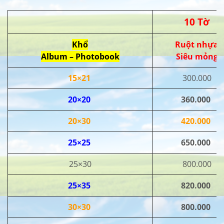
10 Tờ
Khổ
Ruột nhựa
Album – Photobook
Siêu mỏng
15×21
300.000
20×20
360.000
20×30
420.000
25×25
650.000
25×30
800.000
25×35
820.000
30×30
800.000