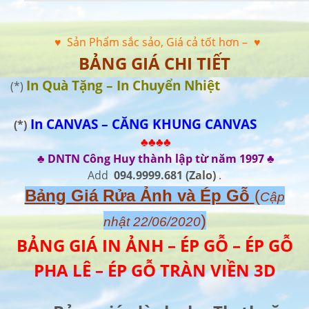
♥ Sản Phẩm sắc sảo, Giá cả tốt hơn –
♥
BẢNG GIÁ CHI TIẾT
In Quà Tặng – In Chuyển Nhiệt
(*)
In CANVAS – CĂNG KHUNG CANVAS
(*)
♣♣♣♣
♣ DNTN Công Huy thành lập từ năm 1997 ♣
Add
094.9999.681
(Zalo)
.
Bảng Giá Rửa Ảnh và Ép Gỗ
(
Cập
)
nhật 22/06/2020
BẢNG GIÁ IN ẢNH – ÉP GỖ – ÉP GỖ
PHA LÊ – ÉP GỖ TRÀN VIỀN 3D