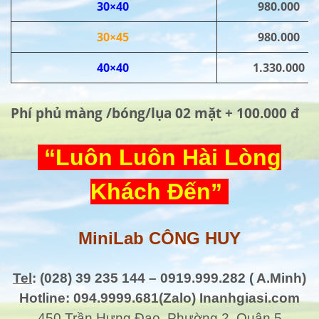
30×40
980.000
30×45
980.000
40×40
1.330.000
Phí phủ màng /bóng/lụa 02 mặt + 100.000 đ
“Luôn Luôn Hài Lòng
Khách Đến”
MiniLab CÔNG HUY
Tel
: (028) 39 235 144 – 0919.999.282 ( A.Minh)
Hotline: 094.9999.681(Zalo) Inanhgiasi.com
450 Trần Hưng Đạo, Phường 2, Quận 5