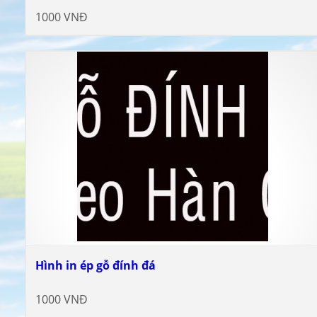
1000 VNĐ
Hình in ép gỗ đính đá
1000 VNĐ