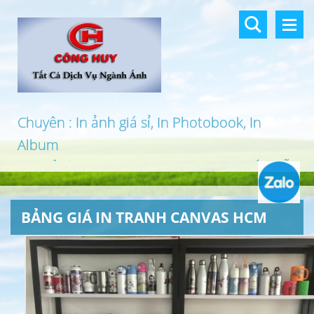
Chuyên : In ảnh giá sỉ, In Photobook, In
Album
In khổ lớn, In UV 3D, In Canvas, In PP, Ép Gỗ
…
BẢNG GIÁ IN TRANH CANVAS HCM