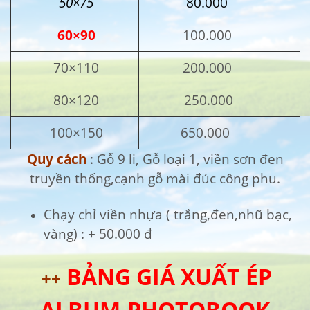
50×75
80.000
60×90
100.000
70×110
200.000
80×120
250.000
100×150
650.000
Quy cách
: Gỗ 9 li, Gỗ loại 1, viền sơn đen
truyền thống,cạnh gỗ mài đúc công phu.
Chạy chỉ viền nhựa ( trắng,đen,nhũ bạc,
vàng) : + 50.000 đ
BẢNG GIÁ XUẤT ÉP
++
ALBUM-PHOTOBOOK