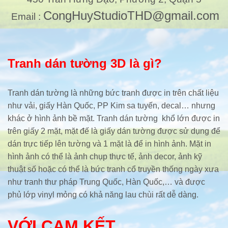
CongHuyStudioTHD@gmail.com
Email :
Tranh dán tường 3D là gì?
Tranh dán tường là những bức tranh được in trên chất liệu
như vải, giấy Hàn Quốc, PP Kim sa tuyến, decal… nhưng
khác ở hình ảnh bề mặt. Tranh dán tường khổ lớn được in
trên giấy 2 mặt, mặt đế là giấy dán tường được sử dụng để
dán trực tiếp lên tường và 1 mặt là để in hình ảnh. Mặt in
hình ảnh có thể là ảnh chụp thực tế, ảnh decor, ảnh kỹ
thuật số hoặc có thể là bức tranh cổ truyền thống ngày xưa
như tranh thư pháp Trung Quốc, Hàn Quốc,… và được
phủ lớp vinyl mỏng có khả năng lau chùi rất dễ dàng.
VỚI CAM KẾT