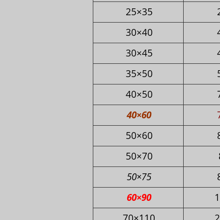
25×35
30×40
30×45
35×50
40×50
40×60
50×60
50×70
50×75
60×90
1
70×110
2