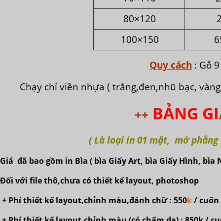
80×120
100×150
6
Quy cách
: Gỗ 9
Chạy chỉ viền nhựa ( trắng,đen,nhũ bạc, vàng)
BẢNG G
++
( Là loại in 01 mặt, mở phẳng
Giá đã bao gồm in Bìa ( bìa Giấy Art, bìa Giấy Hình, bìa 
Đối với file thô,chưa có thiết kế layout, photoshop
+ Phí thiết kế layout,chỉnh màu,đánh chữ : 550
k
/ cuốn
+ Phí thiết kế layout,chỉnh màu (có chấm da) : 850k / c