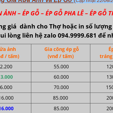
Cập nhật 22/06/
 ẢNH – ÉP GỖ – ÉP GỖ PHA LÊ – ÉP GỖ 
ng giá dành cho Thợ hoặc in số lượn
ui lòng liên hệ zalo 094.9999.681 để n
ửa ảnh
Gia công ép gỗ
É
đ / tấm)
(vnđ / tấm)
trán
2.200
55.000
12
3.000
60.000
13
6.000
70.000
15
16.000
85.000
20
16.000
85.000
20