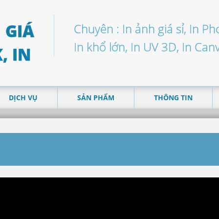
Chuyên : In ảnh giá sỉ, In P
In khổ lớn, In UV 3D, In Can
DỊCH VỤ
SẢN PHẨM
THÔNG TIN