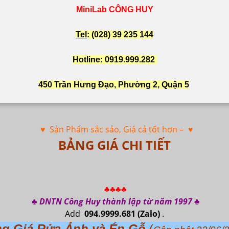
MiniLab CÔNG HUY
Tel
: (028) 39 235 144
Hotline: 0919.999.282
450 Trần Hưng Đạo, Phường 2, Quận 5
♥ Sản Phẩm sắc sảo, Giá cả tốt hơn –
♥
BẢNG GIÁ CHI TIẾT
♣♣♣♣
♣ DNTN Công Huy thành lập từ năm 1997 ♣
Add
094.9999.681
(Zalo)
.
g Giá Rửa Ảnh và Ép Gỗ
(