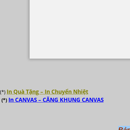
In Quà Tặng – In Chuyển Nhiệt
(*)
In CANVAS – CĂNG KHUNG CANVAS
(*)
Bản