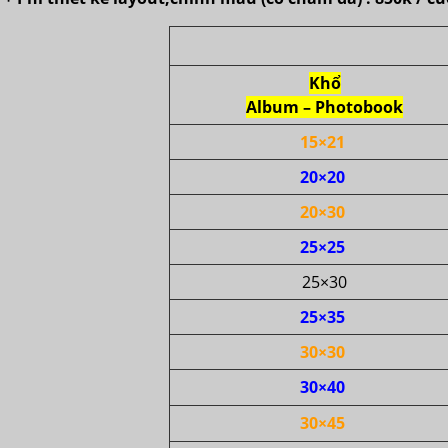
Khổ
Album – Photobook
15×21
20×20
20×30
25×25
25×30
25×35
30×30
30×40
30×45