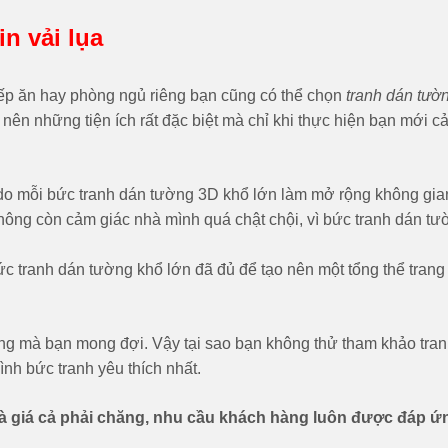
in vải lụa
p ăn hay phòng ngủ riêng bạn cũng có thể chọn
tranh dán tườ
 nên những tiện ích rất đặc biệt mà chỉ khi thực hiện bạn mới 
do mỗi bức tranh dán tường 3D khổ lớn làm mở rộng không gian
không còn cảm giác nhà mình quá chật chội, vì bức tranh dán t
 bức tranh dán tường khổ lớn đã đủ để tạo nên một tổng thể trang
ống mà bạn mong đợi. Vậy tại sao bạn không thử tham khảo tra
nh bức tranh yêu thích nhất.
và giá cả phải chăng, nhu cầu khách hàng luôn được đáp ứn