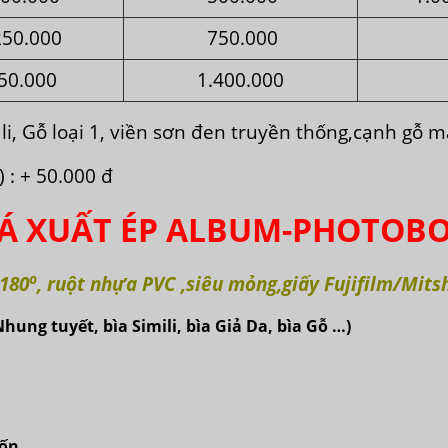
250.000
750.000
50.000
1.400.000
 li, Gỗ loại 1, viền sơn đen truyền thống,cạnh gỗ 
 : + 50.000 đ
IÁ XUẤT ÉP ALBUM-PHOTOB
o
 180
, ruột nhựa PVC ,siêu mỏng,giấy Fujifilm/Mit
Nhung tuyết, bìa Simili, bìa Giả Da, bìa Gỗ …)
uốn