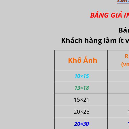
BẢNG GIÁ IN
Bả
Khách hàng làm ít v
R
Khổ Ảnh
(vn
10×15
13×18
15×21
20×25
20×30