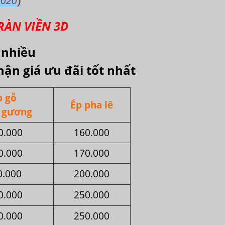
2020
TRÀN VIỀN 3D
g nhiều
hận giá ưu đãi tốt nhất
p gỗ
Ép pha lê
g gương
0.000
160.000
0.000
170.000
0.000
200.000
0.000
250.000
0.000
250.000