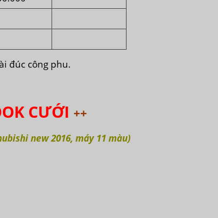
mài đúc công phu.
OOK CƯỚI
++
shubishi new 2016, máy 11 màu)