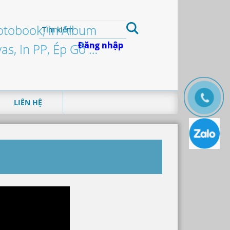
hotobook, In Album
Đăng nhập
vas, In PP, Ép Gỗ …
LIÊN HỆ
T
H
Ô
N
G
T