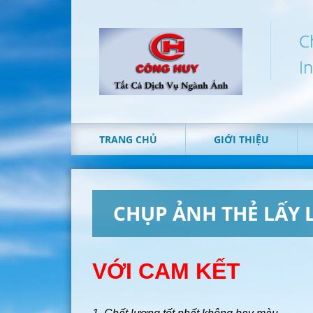
C
I
TRANG CHỦ
GIỚI THIỆU
CHỤP ẢNH THẺ LẤY 
VỚI CAM KẾT