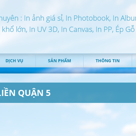
huyên : In ảnh giá sỉ, In Photobook, In Alb
n khổ lớn, In UV 3D, In Canvas, In PP, Ép Gỗ
DỊCH VỤ
SẢN PHẨM
THÔNG TIN
LIỀN QUẬN 5