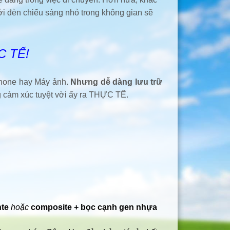
ới đèn chiếu sáng nhỏ trong không gian sẽ
C TẾ!
tphone hay Máy ảnh.
Nhưng dễ dàng lưu trữ
g cảm xúc tuyệt vời ấy ra THỰC TẾ.
nte
hoặc
composite + bọc cạnh gen nhựa