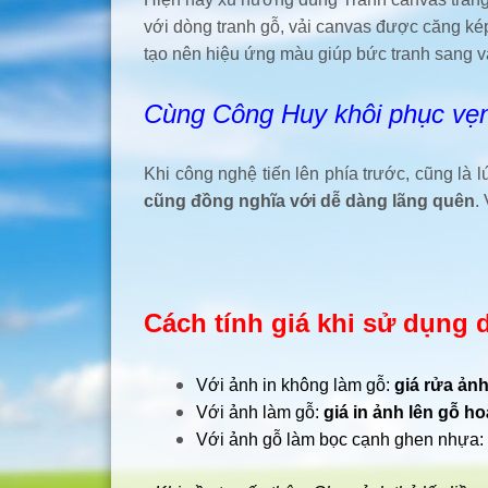
với dòng tranh gỗ, vải canvas được căng ké
tạo nên hiệu ứng màu giúp bức tranh sang v
Cùng Công Huy khôi phục vẹ
Khi công nghệ tiến lên phía trước, cũng l
cũng đồng nghĩa với dễ dàng lãng quên
.
Cách tính giá khi sử dụng d
Với ảnh in không làm gỗ:
giá rửa ảnh
Với ảnh làm gỗ:
giá in ảnh lên gỗ ho
Với ảnh gỗ làm bọc cạnh ghen nhựa: