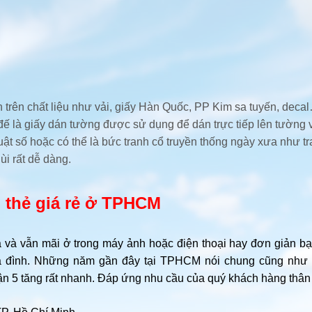
 trên chất liệu như vải, giấy Hàn Quốc, PP Kim sa tuyến, dec
đế là giấy dán tường được sử dụng để dán trực tiếp lên tường và
thuật số hoặc có thể là bức tranh cổ truyền thống ngày xưa nh
i rất dễ dàng.
 thẻ giá rẻ ở TPHCM
và vẫn mãi ở trong máy ảnh hoặc điện thoại hay đơn giản bạ
 đình. Những năm gần đây tại TPHCM nói chung cũng như c
uận 5 tăng rất nhanh. Đáp ứng nhu cầu của quý khách hàng thân 