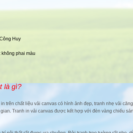
ại Công Huy
ất không phai màu
 là gì?
n trên chất liệu vải canvas có hình ảnh đẹp, tranh nhẹ vải căng
g gian. Tranh in vải canvas được kết hợp với đèn vàng chiếu s
rí nội thất rất được ưa chuộng. Bởi tranh treo tường rất nhẹ, 