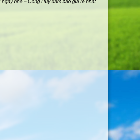
ôi ngay nhé – Công Huy đảm bảo giá rẻ nhất