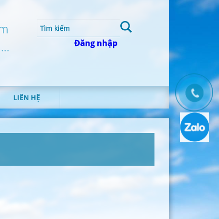
um
Đăng nhập
 …
LIÊN HỆ
T
H
Ô
N
G
T