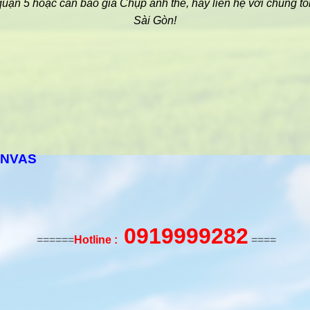
 quận 5 hoặc cần báo giá Chụp ảnh thẻ, hãy liên hệ với chúng t
Sài Gòn!
ANVAS
0919999282
======
Hotline :
====