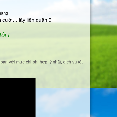
 hàng
m cưới… lấy liền quận 5
ôi !
bạn với mức chi phí hợp lý nhất, dịch vụ tốt