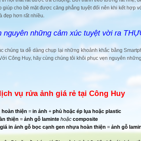
p giúp cho bề mặt được căng phẳng tuyệt đối nên khi kết hợp v
à đẹp hơn rất nhiều.
n nguyên những cảm xúc tuyệt vời ra THỰ
à lúc chúng ta dễ dàng chụp lại những khoảnh khắc bằng Smar
 Với Công Huy, hãy cùng chúng tôi khôi phục vẹn nguyên nhữn
ịch vụ rửa ảnh giá rẻ tại Công Huy
 hoàn thiện
=
in ảnh
+
phủ hoặc ép lụa hoặc plastic
àn thiện
=
ảnh gỗ laminte
hoặc
composite
giá in ảnh gỗ bọc cạnh gen nhựa hoàn thiện
=
ảnh gỗ lami