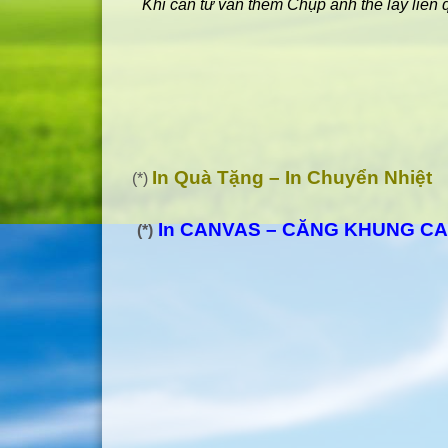
Khi cần tư vấn thêm Chụp ảnh thẻ lấy liền
In Quà Tặng – In Chuyển Nhiệt
(*)
In CANVAS – CĂNG KHUNG C
(*)