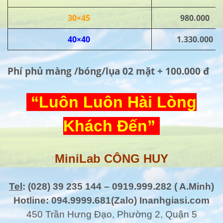
30×45
980.000
40×40
1.330.000
Phí phủ màng /bóng/lụa 02 mặt + 100.000 đ
“Luôn Luôn Hài Lòng
Khách Đến”
MiniLab CÔNG HUY
Tel
: (028) 39 235 144 – 0919.999.282 ( A.Minh)
Hotline: 094.9999.681(Zalo) Inanhgiasi.com
450 Trần Hưng Đạo, Phường 2, Quận 5