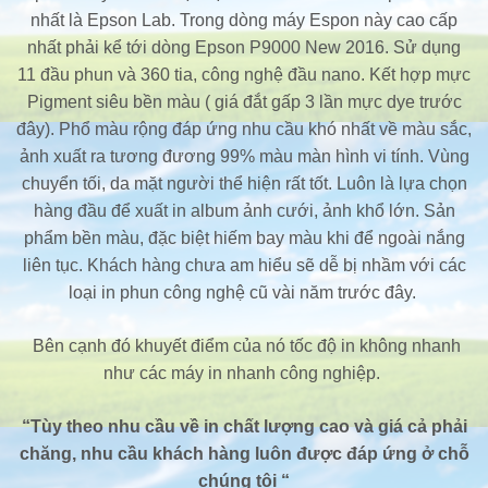
nhất là Epson Lab. Trong dòng máy Espon này cao cấp
nhất phải kể tới dòng Epson P9000 New 2016. Sử dụng
11 đầu phun và 360 tia, công nghệ đầu nano. Kết hợp mực
Pigment siêu bền màu ( giá đắt gấp 3 lần mực dye trước
đây). Phổ màu rộng đáp ứng nhu cầu khó nhất về màu sắc,
ảnh xuất ra tương đương 99% màu màn hình vi tính. Vùng
chuyển tối, da mặt người thể hiện rất tốt. Luôn là lựa chọn
hàng đầu để xuất in album ảnh cưới, ảnh khổ lớn. Sản
phẩm bền màu, đặc biệt hiếm bay màu khi để ngoài nắng
liên tục. Khách hàng chưa am hiểu sẽ dễ bị nhầm với các
loại in phun công nghệ cũ vài năm trước đây.
Bên cạnh đó khuyết điểm của nó tốc độ in không nhanh
như các máy in nhanh công nghiệp.
“Tùy theo nhu cầu về in chất lượng cao và giá cả phải
chăng, nhu cầu khách hàng luôn được đáp ứng ở chỗ
chúng tôi “