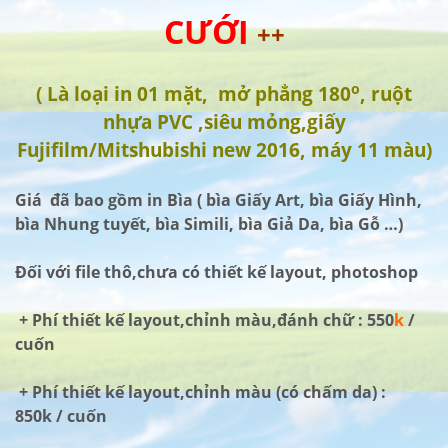
CƯỚI
++
o
( Là loại in 01 mặt, mở phẳng 180
, ruột
nhựa PVC ,siêu mỏng,giấy
Fujifilm/Mitshubishi new 2016, máy 11 màu)
Giá đã bao gồm in Bìa ( bìa Giấy Art, bìa Giấy Hình,
bìa Nhung tuyết, bìa Simili, bìa Giả Da, bìa Gỗ …)
Đối với file thô,chưa có thiết kế layout, photoshop
+ Phí thiết kế layout,chỉnh màu,đánh chữ : 550
k
/
cuốn
+ Phí thiết kế layout,chỉnh màu (có chấm da) :
850k / cuốn