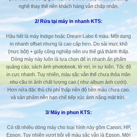
nghệ thay thế nên khách hàng vẫn chấp nhận.
2/ Rửa tại máy in nhanh KTS:
Hầu hết là máy Indigo hoặc Dream Labo 6 màu. Một dạng
in nhanh offset nhưng là cao cấp hơn. Do sài mực khô
(mực bột) + giấy công nghiệp nên ưu thế giá thành thấp.
Dòng máy này luôn là lựa chọn để in nhanh ấn phẩm
quảng cáo, sách ảnh photobook, tờ rơi, in sự kiện. Tốc độ
in cực nhanh. Tuy nhiên, màu sắc vẫn thể chưa thỏa mãn
nhu cầu in ảnh chất lượng cao ( như album ảnh cưới).
Hơn nữa đặc thù chi phí thấp nên độ bền màu chưa cao,
và sản phẩm nên hạn chế tiếp xúc ánh nắng mặt trời.
3/ Máy in phun KTS:
Có rất nhiều dòng máy cho loại hình này gồm Canon, HP,
Epson. Tuy nhiên vượt trội về màu sắc vẫn là Epson. Mới