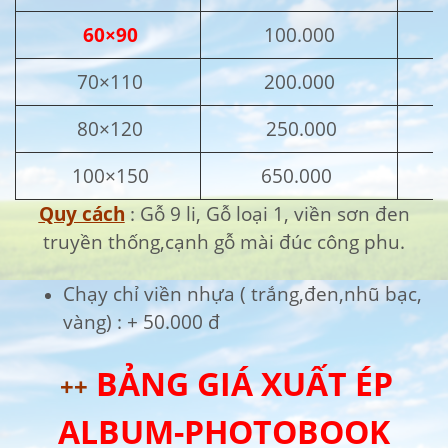
60×90
100.000
70×110
200.000
80×120
250.000
100×150
650.000
Quy cách
: Gỗ 9 li, Gỗ loại 1, viền sơn đen
truyền thống,cạnh gỗ mài đúc công phu.
Chạy chỉ viền nhựa ( trắng,đen,nhũ bạc,
vàng) : + 50.000 đ
BẢNG GIÁ XUẤT ÉP
++
ALBUM-PHOTOBOOK