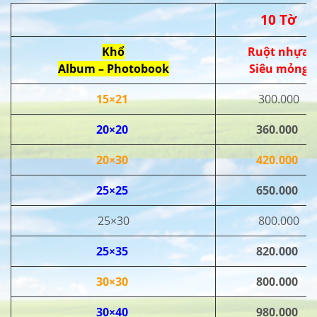
10 Tờ
Khổ
Ruột nhựa
Album – Photobook
Siêu mỏng
15×21
300.000
20×20
360.000
20×30
420.000
25×25
650.000
25×30
800.000
25×35
820.000
30×30
800.000
30×40
980.000