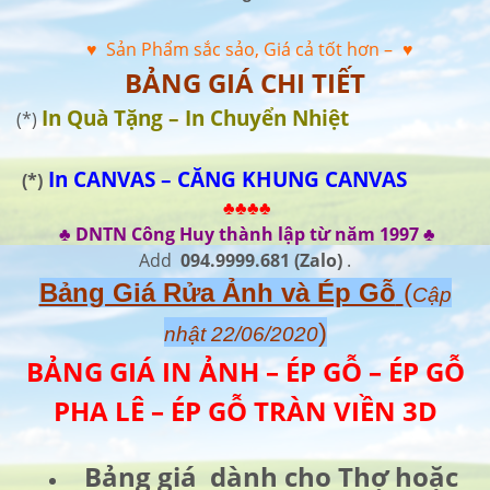
♥ Sản Phẩm sắc sảo, Giá cả tốt hơn –
♥
BẢNG GIÁ CHI TIẾT
In Quà Tặng – In Chuyển Nhiệt
(*)
In CANVAS – CĂNG KHUNG CANVAS
(*)
♣♣♣♣
♣ DNTN Công Huy thành lập từ năm 1997 ♣
Add
094.9999.681
(Zalo)
.
Bảng Giá Rửa Ảnh và Ép Gỗ
(
Cập
)
nhật 22/06/2020
BẢNG GIÁ IN ẢNH – ÉP GỖ – ÉP GỖ
PHA LÊ – ÉP GỖ TRÀN VIỀN 3D
Bảng giá dành cho Thợ hoặc