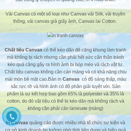
Vải Canvas có một số loại như Canvas vải Silk, vải truyền
thống, vải canvas giả giấy ảnh, Canvas lai Cotton.
Chất liệu
Canvas
có thể kéo dãn để căng khung làm tranh
mà không bị rách nhưng cần phải hết sức cẩn thận tránh
kéo quá căng gây ra hình ảnh bị bóp méo và rách vật tư.
Chất liệu canvas không cần cán màng và có khả năng chịu
mài mòn bề mặt cao.Bản in
Canvas
có độ sáng thấp, màu
sắc rực rỡ và hình ảnh có độ phân giải tuyệt vời. Sản
phẩm là sự kết hợp bao gồm 65% là polyester và 35% là
cotton, do đó vật liệu có thể bị kéo dãn mà không rách và
không cần phải cán laminate (màng)
In
Canvas
quảng cáo được nhiều nhà tổ chức sự kiện và
cơ sở kinh doanh tin tưởng nhờ tính tiện dụng và hiệu quả