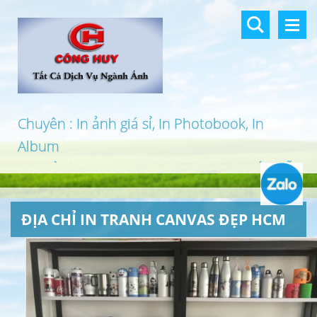
Chuyên : In ảnh giá sỉ, In Photobook, In
Album
In khổ lớn, In UV 3D, In Canvas, In PP, Ép Gỗ
…
ĐỊA CHỈ IN TRANH CANVAS ĐẸP HCM