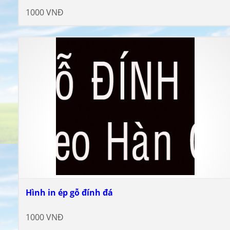
1000 VNĐ
Hình in ép gỗ đính đá
1000 VNĐ