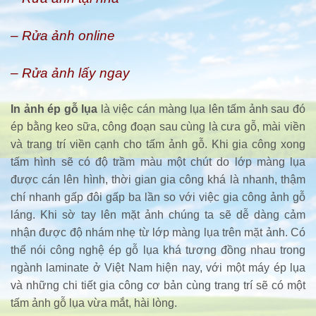
– Rửa ảnh online
– Rửa ảnh lấy ngay
In ảnh ép gỗ lụa
là việc cán màng lụa lên tấm ảnh sau đó
ép bằng keo sữa, công đoạn sau cùng là cưa gỗ, mài viền
và trang trí viền cạnh cho tấm ảnh gỗ. Khi gia công xong
tấm hình sẽ có độ trầm màu một chút do lớp màng lụa
được cán lên hình, thời gian gia công khá là nhanh, thậm
chí nhanh gấp đôi gấp ba lần so với việc gia công ảnh gỗ
láng. Khi sờ tay lên mặt ảnh chúng ta sẽ dễ dàng cảm
nhận được độ nhám nhẹ từ lớp màng lụa trên mặt ảnh. Có
thể nói công nghệ ép gỗ lụa khá tương đồng nhau trong
ngành laminate ở Việt Nam hiện nay, với một máy ép lụa
và những chi tiết gia công cơ bản cùng trang trí sẽ có một
tấm ảnh gỗ lụa vừa mắt, hài lòng.