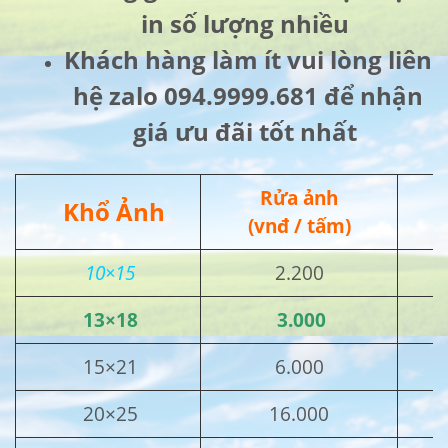
in số lượng nhiều
Khách hàng làm ít vui lòng liên
hệ zalo 094.9999.681 để nhận
giá ưu đãi tốt nhất
Rửa ảnh
Khổ Ảnh
(vnđ / tấm)
10×15
2.200
13×18
3.000
15×21
6.000
20×25
16.000