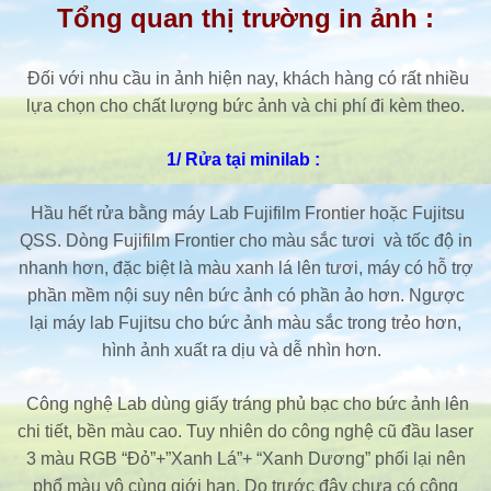
Tổng quan thị trường in ảnh :
Đối với nhu cầu in ảnh hiện nay, khách hàng có rất nhiều
lựa chọn cho chất lượng bức ảnh và chi phí đi kèm theo.
1/ Rửa tại minilab :
Hầu hết rửa bằng máy Lab Fujifilm Frontier hoặc Fujitsu
QSS. Dòng Fujifilm Frontier cho màu sắc tươi và tốc độ in
nhanh hơn, đặc biệt là màu xanh lá lên tươi, máy có hỗ trợ
phần mềm nội suy nên bức ảnh có phần ảo hơn. Ngược
lại máy lab Fujitsu cho bức ảnh màu sắc trong trẻo hơn,
hình ảnh xuất ra dịu và dễ nhìn hơn.
Công nghệ Lab dùng giấy tráng phủ bạc cho bức ảnh lên
chi tiết, bền màu cao. Tuy nhiên do công nghệ cũ đầu laser
3 màu RGB “Đỏ”+”Xanh Lá”+ “Xanh Dương” phối lại nên
phổ màu vô cùng giới hạn. Do trước đây chưa có công