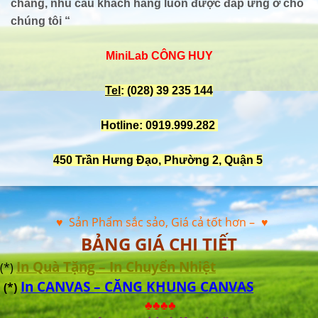
chăng, nhu cầu khách hàng luôn được đáp ứng ở chỗ
chúng tôi “
MiniLab CÔNG HUY
Tel
: (028) 39 235 144
Hotline: 0919.999.282
450 Trần Hưng Đạo, Phường 2, Quận 5
♥ Sản Phẩm sắc sảo, Giá cả tốt hơn –
♥
BẢNG GIÁ CHI TIẾT
In Quà Tặng – In Chuyển Nhiệt
(*)
In CANVAS – CĂNG KHUNG CANVAS
(*)
♣♣♣♣