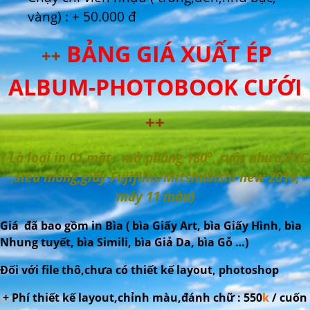
vàng) : + 50.000 đ
BẢNG GIÁ XUẤT ÉP
++
ALBUM-PHOTOBOOK CƯỚI
++
o
( Là loại in 01 mặt, mở phẳng 180
, ruột nhựa PVC
,siêu mỏng,giấy Fujifilm/Mitshubishi new 2016,
máy 11 màu)
Giá đã bao gồm in Bìa ( bìa Giấy Art, bìa Giấy Hình, bìa
Nhung tuyết, bìa Simili, bìa Giả Da, bìa Gỗ …)
Đối với file thô,chưa có thiết kế layout, photoshop
+ Phí thiết kế layout,chỉnh màu,đánh chữ : 550
k
/ cuốn