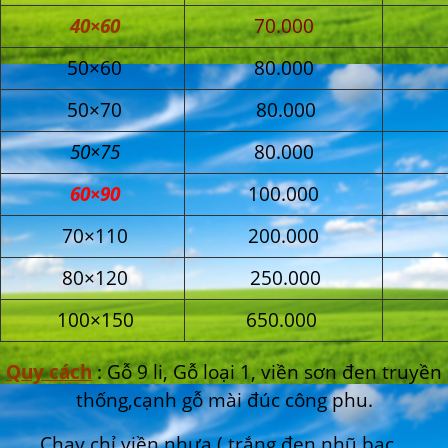
40×60
70.000
50×60
80.000
50×70
80.000
50×75
80.000
60×90
100.000
70×110
200.000
80×120
250.000
100×150
650.000
Quy cách
: Gỗ 9 li, Gỗ loại 1, viền sơn đen truyền
thống,cạnh gỗ mài đúc công phu.
Chạy chỉ viền nhựa ( trắng,đen,nhũ bạc,