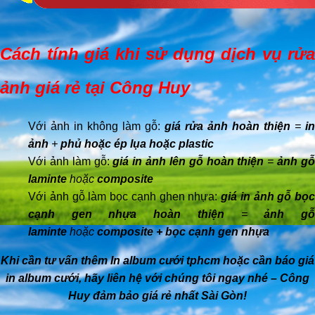
Cách tính giá khi sử dụng dịch vụ rửa
ảnh giá rẻ tại Công Huy
Với ảnh in không làm gỗ:
giá rửa ảnh hoàn thiện
=
in
ảnh
+
phủ hoặc ép lụa hoặc plastic
Với ảnh làm gỗ:
giá in ảnh lên gỗ hoàn thiện
=
ảnh g
laminte
hoặc
composite
Với ảnh gỗ làm bọc cạnh ghen nhựa:
giá in ảnh gỗ bọc
cạnh gen nhựa hoàn thiện
=
ảnh g
laminte
hoặc
composite + bọc cạnh gen nhựa
Khi cần tư vấn thêm In album cưới tphcm hoặc cần báo giá
in album cưới, hãy liên hệ với chúng tôi ngay nhé – Công
Huy đảm bảo giá rẻ nhất Sài Gòn!