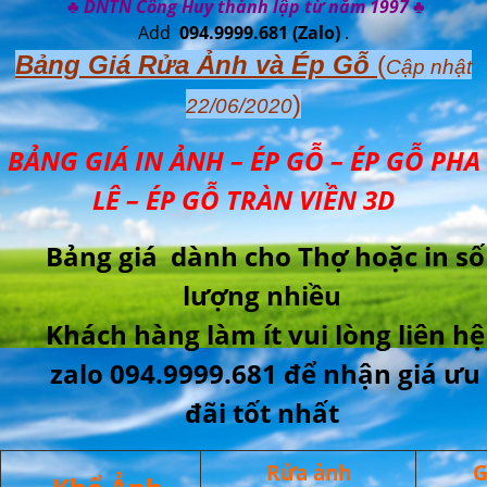
♣ DNTN Công Huy thành lập từ năm 1997 ♣
Add
094.9999.681
(Zalo)
.
Bảng Giá Rửa Ảnh và Ép Gỗ
(
Cập nhật
)
22/06/2020
BẢNG GIÁ IN ẢNH – ÉP GỖ – ÉP GỖ PHA
LÊ – ÉP GỖ TRÀN VIỀN 3D
Bảng giá dành cho Thợ hoặc in số
lượng nhiều
Khách hàng làm ít vui lòng liên hệ
zalo 094.9999.681 để nhận giá ưu
đãi tốt nhất
Rửa ảnh
G