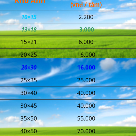
Khổ Ảnh
(vnđ / tấm)
10×15
2.200
13×18
3.000
15×21
6.000
20×25
16.000
20×30
16.000
25×35
25.000
30×40
40.000
30×45
40.000
35×50
55.000
40×50
70.000