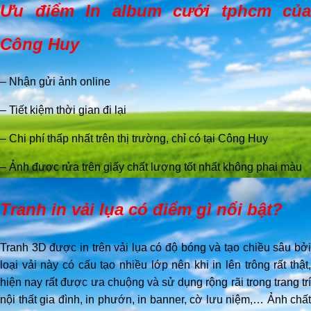
Ưu điểm In album cưới tphcm của
Công Huy
– Nhận gửi ảnh online
– Tiết kiệm thời gian đi lại
– Chi phí thấp nhất trên thị trường, chỉ có tại Công Huy
– Ảnh được rửa trên giấy chất lượng tốt nhất không phai màu
Tranh in vải lụa có điểm gì nổi bật?
Tranh 3D được in trên vải lụa có độ bóng và tạo chiều sâu bởi
loại vải này có cấu tạo nhiều lớp nên khi in lên trông rất thật,
hiện nay rất được ưa chuộng và sử dụng rộng rãi trong trang trí
nội thất gia đình, in phướn, in banner, cờ lưu niệm,… Ảnh chất