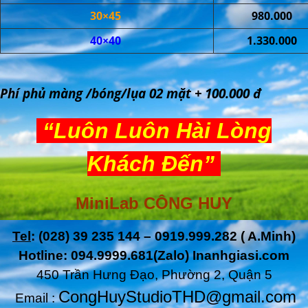
30×45
980.000
40×40
1.330.000
Phí phủ màng /bóng/lụa 02 mặt + 100.000 đ
“Luôn Luôn Hài Lòng
Khách Đến”
MiniLab CÔNG HUY
Tel
: (028) 39 235 144 – 0919.999.282 ( A.Minh)
Hotline: 094.9999.681(Zalo) Inanhgiasi.com
450 Trần Hưng Đạo, Phường 2, Quận 5
CongHuyStudioTHD@gmail.com
Email :