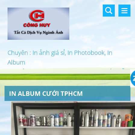
Chuyên : In ảnh giá sỉ, In Photobook, In
Album
In khổ lớn, In UV 3D, In Canvas, In PP, Ép Gỗ
…
IN ALBUM CƯỚI TPHCM