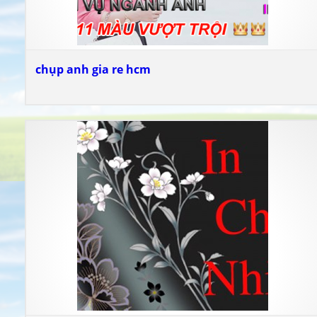
chụp anh gia re hcm