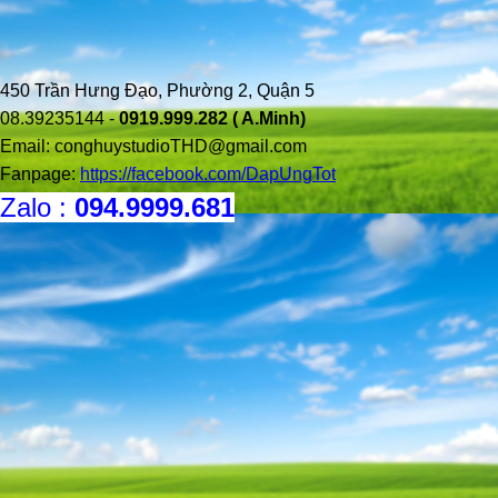
450 Trần Hưng Đạo, Phường 2, Quận 5
08.39235144 -
0919.999.282 ( A.Minh)
Email:
conghuystudioTHD@gmail.com
Fanpage:
https://facebook.com/DapUngTot
Zalo :
094.9999.681