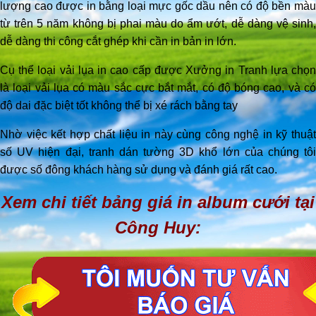
lượng cao được in bằng loại mực gốc dầu nên có độ bền màu
từ trên 5 năm không bị phai màu do ẩm ướt, dễ dàng vệ sinh,
dễ dàng thi công cắt ghép khi cần in bản in lớn.
Cụ thể loại vải lụa in cao cấp được Xưởng in Tranh lựa chọn
là loại vải lụa có màu sắc cực bắt mắt, có độ bóng cao, và có
độ dai đặc biệt tốt không thể bị xé rách bằng tay
Nhờ việc kết hợp chất liệu in này cùng công nghệ in kỹ thuật
số UV hiện đại, tranh dán tường 3D khổ lớn của chúng tôi
được số đông khách hàng sử dụng và đánh giá rất cao.
Xem chi tiết bảng giá in album cưới tại
Công Huy: