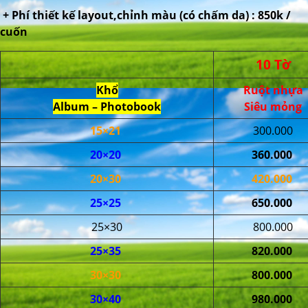
+ Phí thiết kế layout,chỉnh màu (có chấm da) : 850k /
cuốn
10 Tờ
Khổ
Ruột nhựa
Album – Photobook
Siêu mỏng
15×21
300.000
20×20
360.000
20×30
420.000
25×25
650.000
25×30
800.000
25×35
820.000
30×30
800.000
30×40
980.000