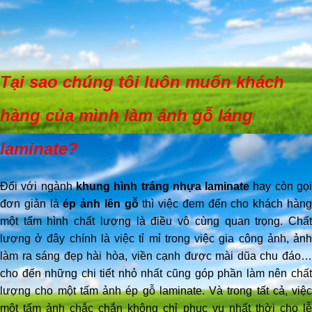
Tại sao chúng tôi luôn muốn khách
hàng của mình làm ảnh gỗ láng
laminate?
Đối với ngành
khung hình tráng nhựa laminate
hay còn gọ
đơn giản là
ép ảnh lên gỗ
thì việc đem đến cho khách hàn
một tấm hình chất lượng là điều vô cùng quan trọng. Chất
lượng ở đây chính là việc tỉ mỉ trong việc gia công ảnh, ảnh
làm ra sáng đẹp hài hòa, viền cạnh được mài dũa chu đáo…
cho đến những chi tiết nhỏ nhất cũng góp phần làm nên chất
lượng cho một tấm ảnh ép gỗ laminate. Và trong tất cả, việc
một tấm ảnh chắc chắn không chỉ phục vụ nhất thời cho lễ