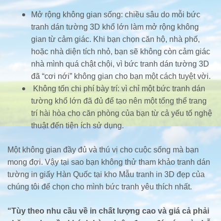
Mở rộng không gian sống: chiều sâu do mỗi bức
tranh dán tường 3D khổ lớn làm mở rộng không
gian từ cảm giác. Khi bạn chọn căn hộ, nhà phố,
hoặc nhà diện tích nhỏ, bạn sẽ không còn cảm giác
nhà mình quá chật chội, vì bức tranh dán tường 3D
đã “cơi nới” không gian cho bạn một cách tuyệt vời.
Không tốn chi phí bày trí: vì chỉ một bức tranh dán
tường khổ lớn đã đủ để tạo nên một tổng thể trang
trí hài hòa cho căn phòng của bạn từ cả yếu tố nghệ
thuật đến tiện ích sử dụng.
Một không gian đầy đủ và thú vị cho cuộc sống mà bạn
mong đợi. Vậy tại sao bạn không thử tham khảo tranh dán
tường in giấy Hàn Quốc tại kho Mẫu tranh in 3D đẹp của
chúng tôi để chọn cho mình bức tranh yêu thích nhất.
“Tùy theo nhu cầu về in chất lượng cao và giá cả phải