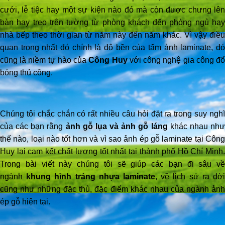
cưới, lễ tiệc hay một sự kiện nào đó mà còn được chưng lên
bàn hay treo trên tường từ phòng khách đến phòng ngủ hay
nhà bếp theo thời gian từ năm này đến năm khác. Vì vậy điều
quan trọng nhất đó chính là độ bền của tấm ảnh laminate, đó
cũng là niềm tự hào của
Công Huy
với công nghệ gia công đ
bóng thủ công.
Chúng tôi chắc chắn có rất nhiều câu hỏi đặt ra trong suy nghĩ
của các bạn rằng
ảnh gỗ lụa và ảnh gỗ láng
khác nhau nh
thế nào, loại nào tốt hơn và vì sao ảnh ép gỗ laminate tại Công
Huy lại cam kết chất lượng tốt nhất tại thành phố Hồ Chí Minh.
Trong bài viết này chúng tôi sẽ giúp các bạn đi sâu về
ngành
khung hình tráng nhựa laminate
, về lịch sử ra đờ
cũng như những đặc thù, đặc điểm khác nhau của ngành ảnh
ép gỗ hiện tại.