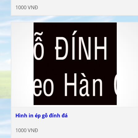
1000 VNĐ
Hình in ép gỗ đính đá
1000 VNĐ