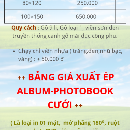
80×120
250.000
100×150
650.000
Quy cách
: Gỗ 9 li, Gỗ loại 1, viền sơn đen
truyền thống,cạnh gỗ mài đúc công phu.
Chạy chỉ viền nhựa ( trắng,đen,nhũ bạc,
vàng) : + 50.000 đ
BẢNG GIÁ XUẤT ÉP
++
ALBUM-PHOTOBOOK
CƯỚI
++
o
( Là loại in 01 mặt, mở phẳng 180
, ruột