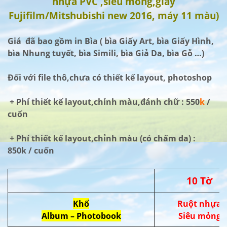
nhựa PVC ,siêu mỏng,giấy
Fujifilm/Mitshubishi new 2016, máy 11 màu)
Giá đã bao gồm in Bìa ( bìa Giấy Art, bìa Giấy Hình,
bìa Nhung tuyết, bìa Simili, bìa Giả Da, bìa Gỗ …)
Đối với file thô,chưa có thiết kế layout, photoshop
+ Phí thiết kế layout,chỉnh màu,đánh chữ : 550
k
/
cuốn
+ Phí thiết kế layout,chỉnh màu (có chấm da) :
850k / cuốn
10 Tờ
Khổ
Ruột nhựa
Album – Photobook
Siêu mỏng