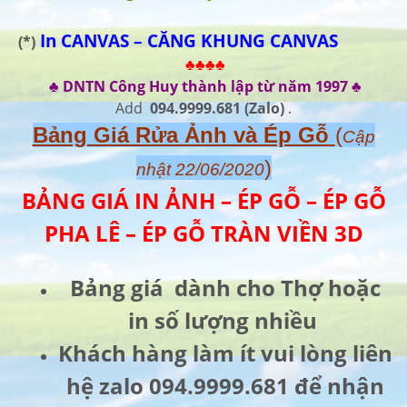
In CANVAS – CĂNG KHUNG CANVAS
(*)
♣♣♣♣
♣ DNTN Công Huy thành lập từ năm 1997 ♣
Add
094.9999.681
(Zalo)
.
Bảng Giá Rửa Ảnh và Ép Gỗ
(
Cập
)
nhật 22/06/2020
BẢNG GIÁ IN ẢNH – ÉP GỖ – ÉP GỖ
PHA LÊ – ÉP GỖ TRÀN VIỀN 3D
Bảng giá dành cho Thợ hoặc
in số lượng nhiều
Khách hàng làm ít vui lòng liên
hệ zalo 094.9999.681 để nhận