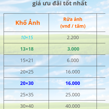
giá ưu đãi tốt nhất
Rửa ảnh
Khổ Ảnh
(vnđ / tấm)
10×15
2.200
13×18
3.000
15×21
6.000
20×25
16.000
20×30
16.000
25×35
25.000
30×40
40.000