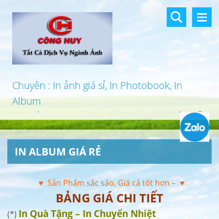
Chuyên : In ảnh giá sỉ, In Photobook, In
Album
In khổ lớn, In UV 3D, In Canvas, In PP, Ép Gỗ
…
IN ALBUM GIÁ RẺ
♥ Sản Phẩm sắc sảo, Giá cả tốt hơn –
♥
BẢNG GIÁ CHI TIẾT
In Quà Tặng – In Chuyển Nhiệt
(*)