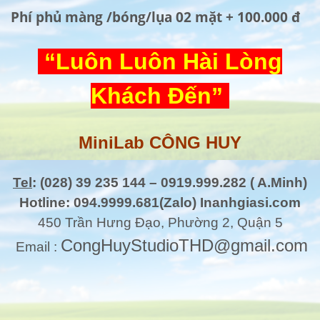
Phí phủ màng /bóng/lụa 02 mặt + 100.000 đ
“Luôn Luôn Hài Lòng
Khách Đến”
MiniLab CÔNG HUY
Tel
: (028) 39 235 144 – 0919.999.282 ( A.Minh)
Hotline: 094.9999.681(Zalo) Inanhgiasi.com
450 Trần Hưng Đạo, Phường 2, Quận 5
CongHuyStudioTHD@gmail.com
Email :