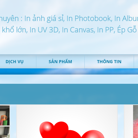
huyên : In ảnh giá sỉ, In Photobook, In Alb
n khổ lớn, In UV 3D, In Canvas, In PP, Ép Gỗ
DỊCH VỤ
SẢN PHẨM
THÔNG TIN