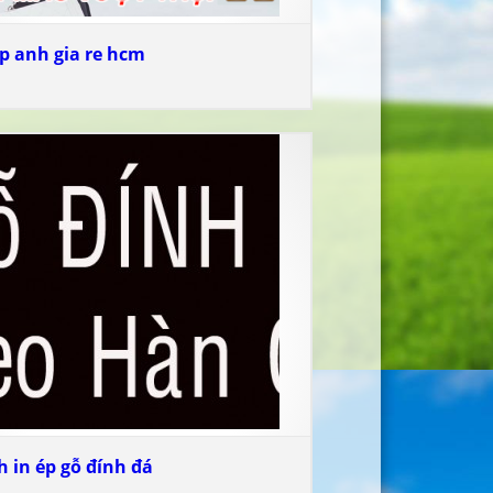
p anh gia re hcm
h in ép gỗ đính đá