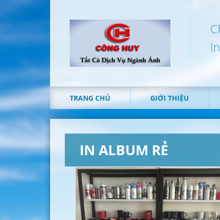
C
I
TRANG CHỦ
GIỚI THIỆU
IN ALBUM RẺ