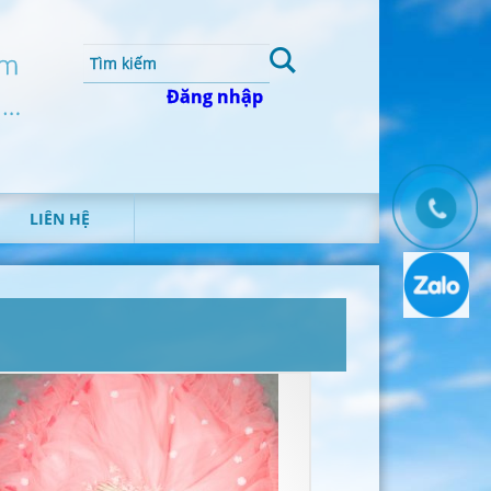
um
Đăng nhập
 …
LIÊN HỆ
T
H
Ô
N
G
T