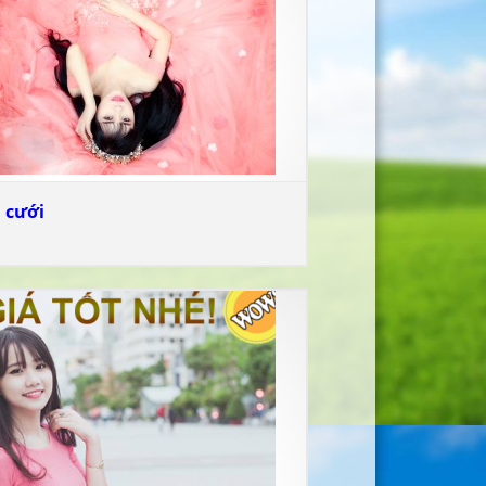
I
N
 cưới