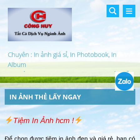
Chuyên : In ảnh giá sỉ, In Photobook, In
Album
In khổ lớn, In UV 3D, In Canvas, In PP, Ép Gỗ
…
IN ẢNH THẺ LẤY NGAY
Tiệm In Ảnh hcm !
Để chọn được tiệm in ảnh đẹp và giá rẻ, bạn có