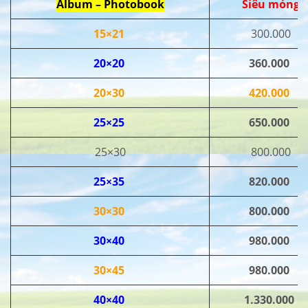
Album – Photobook
Siêu mỏng
15×21
300.000
20×20
360.000
20×30
420.000
25×25
650.000
25×30
800.000
25×35
820.000
30×30
800.000
30×40
980.000
30×45
980.000
40×40
1.330.000