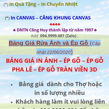
In Quà Tặng – In Chuyển Nhiệt
(*)
In CANVAS – CĂNG KHUNG CANVAS
(*)
♣♣♣♣
♣ DNTN Công Huy thành lập từ năm 1997 ♣
Add
094.9999.681
(Zalo)
.
Bảng Giá Rửa Ảnh và Ép Gỗ
(
Cập
)
nhật 22/06/2020
BẢNG GIÁ IN ẢNH – ÉP GỖ – ÉP GỖ
PHA LÊ – ÉP GỖ TRÀN VIỀN 3D
Bảng giá dành cho Thợ hoặc
in số lượng nhiều
Khách hàng làm ít vui lòng liên