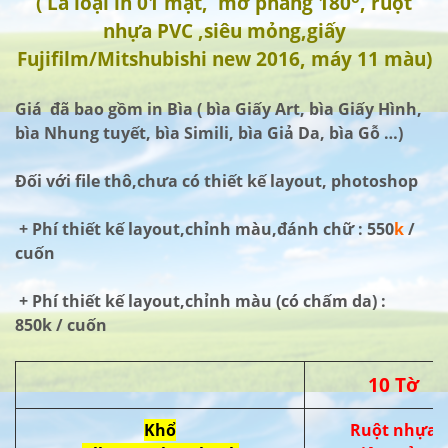
( Là loại in 01 mặt, mở phẳng 180
, ruột
nhựa PVC ,siêu mỏng,giấy
Fujifilm/Mitshubishi new 2016, máy 11 màu)
Giá đã bao gồm in Bìa ( bìa Giấy Art, bìa Giấy Hình,
bìa Nhung tuyết, bìa Simili, bìa Giả Da, bìa Gỗ …)
Đối với file thô,chưa có thiết kế layout, photoshop
+ Phí thiết kế layout,chỉnh màu,đánh chữ : 550
k
/
cuốn
+ Phí thiết kế layout,chỉnh màu (có chấm da) :
850k / cuốn
10 Tờ
Khổ
Ruột nhựa