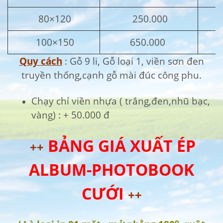
80×120
250.000
100×150
650.000
Quy cách
: Gỗ 9 li, Gỗ loại 1, viền sơn đen
truyền thống,cạnh gỗ mài đúc công phu.
Chạy chỉ viền nhựa ( trắng,đen,nhũ bạc,
vàng) : + 50.000 đ
BẢNG GIÁ XUẤT ÉP
++
ALBUM-PHOTOBOOK
CƯỚI
++
o