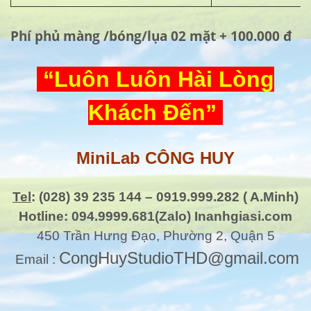
Phí phủ màng /bóng/lụa 02 mặt + 100.000 đ
“Luôn Luôn Hài Lòng
Khách Đến”
MiniLab CÔNG HUY
Tel
: (028) 39 235 144 – 0919.999.282 ( A.Minh)
Hotline: 094.9999.681(Zalo) Inanhgiasi.com
450 Trần Hưng Đạo, Phường 2, Quận 5
CongHuyStudioTHD@gmail.com
Email :