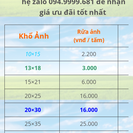
hệ zalo 094.9999.681 để nhận
giá ưu đãi tốt nhất
Rửa ảnh
Khổ Ảnh
(vnđ / tấm)
10×15
2.200
13×18
3.000
15×21
6.000
20×25
16.000
20×30
16.000
25×35
25.000