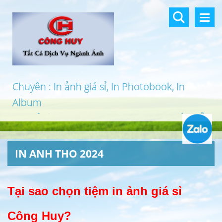
Chuyên : In ảnh giá sỉ, In Photobook, In
Album
In khổ lớn, In UV 3D, In Canvas, In PP, Ép Gỗ
…
IN ANH THO 2024
Tại sao chọn tiệm in ảnh giá sỉ
Công Huy?