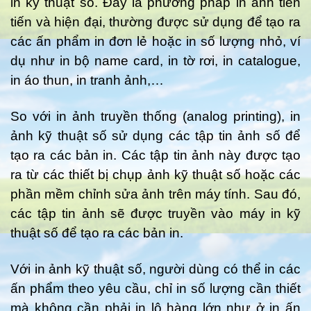
in kỹ thuật số. Đây là phương pháp in ảnh tiên
tiến và hiện đại, thường được sử dụng để tạo ra
các ấn phẩm in đơn lẻ hoặc in số lượng nhỏ, ví
dụ như in bộ name card, in tờ rơi, in catalogue,
in áo thun, in tranh ảnh,…
So với in ảnh truyền thống (analog printing), in
ảnh kỹ thuật số sử dụng các tập tin ảnh số để
tạo ra các bản in. Các tập tin ảnh này được tạo
ra từ các thiết bị chụp ảnh kỹ thuật số hoặc các
phần mềm chỉnh sửa ảnh trên máy tính. Sau đó,
các tập tin ảnh sẽ được truyền vào máy in kỹ
thuật số để tạo ra các bản in.
Với in ảnh kỹ thuật số, người dùng có thể in các
ấn phẩm theo yêu cầu, chỉ in số lượng cần thiết
mà không cần phải in lô hàng lớn như ở in ấn