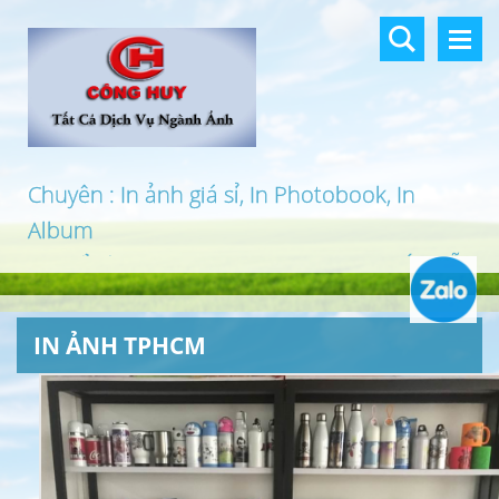
Chuyên : In ảnh giá sỉ, In Photobook, In
Album
In khổ lớn, In UV 3D, In Canvas, In PP, Ép Gỗ
…
IN ẢNH TPHCM