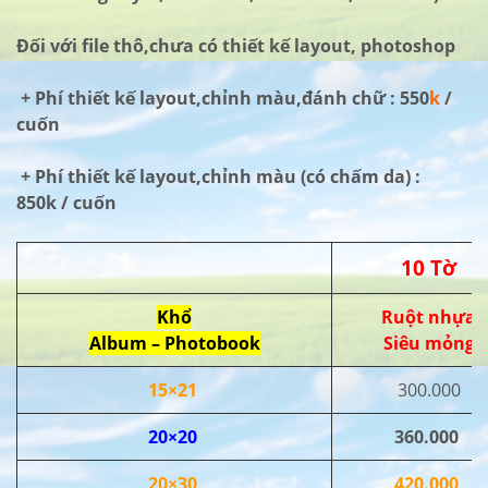
Đối với file thô,chưa có thiết kế layout, photoshop
+ Phí thiết kế layout,chỉnh màu,đánh chữ : 550
k
/
cuốn
+ Phí thiết kế layout,chỉnh màu (có chấm da) :
850k / cuốn
10 Tờ
Khổ
Ruột nhựa
Album – Photobook
Siêu mỏng
15×21
300.000
20×20
360.000
20×30
420.000