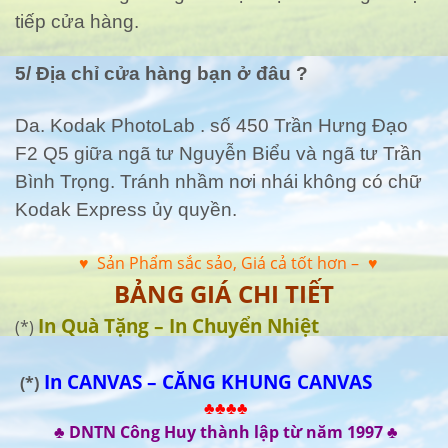
tiếp cửa hàng.
5/ Địa chỉ cửa hàng bạn ở đâu ?
Da. Kodak PhotoLab . số 450 Trần Hưng Đạo
F2 Q5 giữa ngã tư Nguyễn Biểu và ngã tư Trần
Bình Trọng. Tránh nhầm nơi nhái không có chữ
Kodak Express ủy quyền.
♥ Sản Phẩm sắc sảo, Giá cả tốt hơn –
♥
BẢNG GIÁ CHI TIẾT
In Quà Tặng – In Chuyển Nhiệt
(*)
In CANVAS – CĂNG KHUNG CANVAS
(*)
♣♣♣♣
♣ DNTN Công Huy thành lập từ năm 1997 ♣