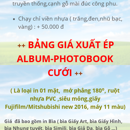
truyền thống,cạnh gỗ mài đúc công phu.
Chạy chỉ viền nhựa ( trắng,đen,nhũ bạc,
vàng) : + 50.000 đ
BẢNG GIÁ XUẤT ÉP
++
ALBUM-PHOTOBOOK
CƯỚI
++
o
( Là loại in 01 mặt, mở phẳng 180
, ruột
nhựa PVC ,siêu mỏng,giấy
Fujifilm/Mitshubishi new 2016, máy 11 màu)
Giá đã bao gồm in Bìa ( bìa Giấy Art, bìa Giấy Hình,
bìa Nhung tuyết, bìa Simili, bìa Giả Da, bìa Gỗ …)