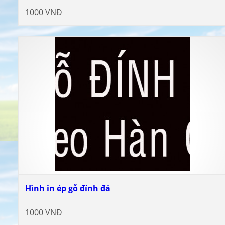
1000 VNĐ
Hình in ép gỗ đính đá
1000 VNĐ