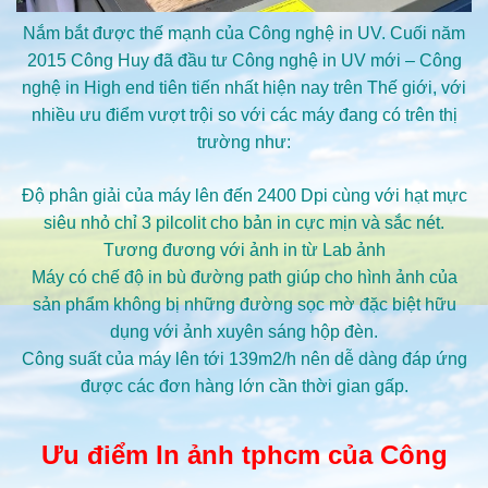
Nắm bắt được thế mạnh của Công nghệ in UV. Cuối năm
2015 Công Huy đã đầu tư Công nghệ in UV mới – Công
nghệ in High end tiên tiến nhất hiện nay trên Thế giới, với
nhiều ưu điểm vượt trội so với các máy đang có trên thị
trường như:
Độ phân giải của máy lên đến 2400 Dpi cùng với hạt mực
siêu nhỏ chỉ 3 pilcolit cho bản in cực mịn và sắc nét.
Tương đương với ảnh in từ Lab ảnh
Máy có chế độ in bù đường path giúp cho hình ảnh của
sản phẩm không bị những đường sọc mờ đặc biệt hữu
dụng với ảnh xuyên sáng hộp đèn.
Công suất của máy lên tới 139m2/h nên dễ dàng đáp ứng
được các đơn hàng lớn cần thời gian gấp.
Ưu điểm In ảnh tphcm của Công