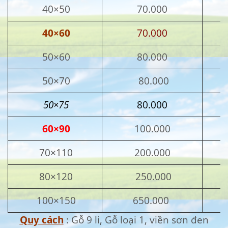
40×50
70.000
40×60
70.000
50×60
80.000
50×70
80.000
50×75
80.000
60×90
100.000
70×110
200.000
80×120
250.000
100×150
650.000
Quy cách
: Gỗ 9 li, Gỗ loại 1, viền sơn đen