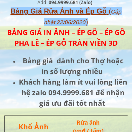
Add
094.9999.681
(Zalo)
.
Bảng Giá Rửa Ảnh và Ép Gỗ
(
Cập
)
nhật 22/06/2020
BẢNG GIÁ IN ẢNH – ÉP GỖ – ÉP GỖ
PHA LÊ – ÉP GỖ TRÀN VIỀN 3D
Bảng giá dành cho Thợ hoặc
in số lượng nhiều
Khách hàng làm ít vui lòng liên
hệ zalo 094.9999.681 để nhận
giá ưu đãi tốt nhất
Rửa ảnh
Khổ Ảnh
(vnđ / tấm)