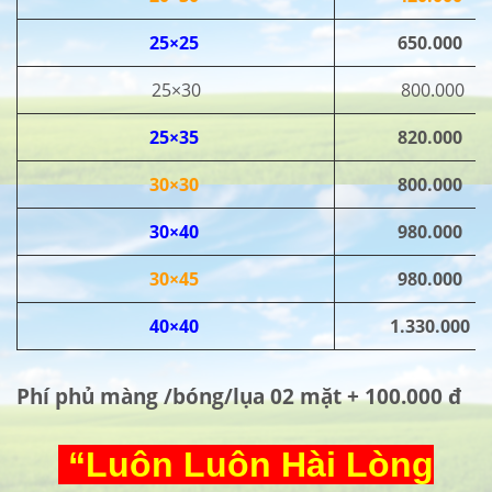
25×25
650.000
25×30
800.000
25×35
820.000
30×30
800.000
30×40
980.000
30×45
980.000
40×40
1.330.000
Phí phủ màng /bóng/lụa 02 mặt + 100.000 đ
“Luôn Luôn Hài Lòng