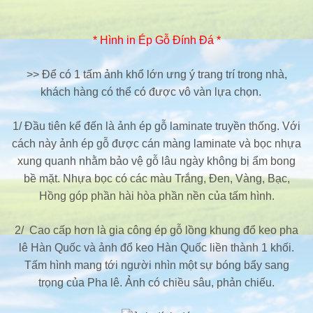
* Hình in Ép Gỗ Đính Đá *
>> Để có 1 tấm ảnh khổ lớn ưng ý trang trí trong nhà,
khách hàng có thể có được vô vàn lựa chọn.
1/ Đầu tiên kể đến là ảnh ép gỗ laminate truyền thống. Với
cách này ảnh ép gỗ được cán màng laminate và bọc nhựa
xung quanh nhằm bảo vệ gỗ lâu ngày không bị ẩm bong
bề mặt. Nhựa bọc có các màu Trắng, Đen, Vàng, Bạc,
Hồng góp phần hài hòa phần nền của tấm hình.
2/ Cao cấp hơn là gia công ép gỗ lồng khung đổ keo pha
lê Hàn Quốc và ảnh đổ keo Hàn Quốc liền thành 1 khối.
Tấm hình mang tới người nhìn một sự bóng bẩy sang
trọng của Pha lê. Ảnh có chiều sâu, phản chiếu.