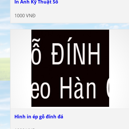
In Ảnh Kỹ Thuật Số
1000 VNĐ
Hình in ép gỗ đính đá