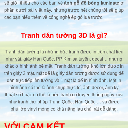
sẽ giới thiệu cho các bạn về
ảnh gỗ đổ bóng laminate
ở
phần dưới bài viết này, nhưng trước hết chúng tôi sẽ giúp
các bạn hiểu thêm về công nghệ ép gỗ lụa trước.
Tranh dán tường 3D là gì?
Tranh dán tường là những bức tranh được in trên chất liệu
như vải, giấy Hàn Quốc, PP Kim sa tuyến, decal… nhưng
khác ở hình ảnh bề mặt. Tranh dán tường khổ lớn được in
trên giấy 2 mặt, mặt đế là giấy dán tường được sử dụng để
dán trực tiếp lên tường và 1 mặt là để in hình ảnh. Mặt in
hình ảnh có thể là ảnh chụp thực tế, ảnh decor, ảnh kỹ
thuật số hoặc có thể là bức tranh cổ truyền thống ngày xưa
như tranh thư pháp Trung Quốc, Hàn Quốc,… và được
phủ lớp vinyl mỏng có khả năng lau chùi rất dễ dàng.
VỚI CAM KẾT