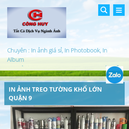
Chuyên : In ảnh giá sỉ, In Photobook, In
Album
In khổ lớn, In UV 3D, In Canvas, In PP, Ép Gỗ
…
IN ẢNH TREO TƯỜNG KHỔ LỚN
QUẬN 9