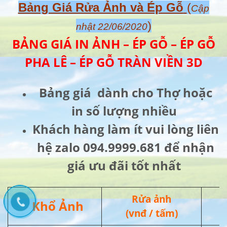
Bảng Giá Rửa Ảnh và Ép Gỗ
(
Cập
)
nhật 22/06/2020
BẢNG GIÁ IN ẢNH – ÉP GỖ – ÉP GỖ
PHA LÊ – ÉP GỖ TRÀN VIỀN 3D
Bảng giá dành cho Thợ hoặc
in số lượng nhiều
Khách hàng làm ít vui lòng liên
hệ zalo 094.9999.681 để nhận
giá ưu đãi tốt nhất
Rửa ảnh
Khổ Ảnh
(vnđ / tấm)