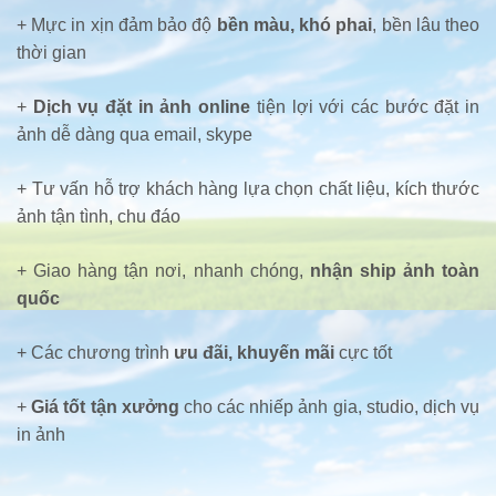
+ Mực in xịn đảm bảo độ
bền màu, khó phai
, bền lâu theo
thời gian
+
Dịch vụ đặt in ảnh online
tiện lợi với các bước đặt in
ảnh dễ dàng qua email, skype
+ Tư vấn hỗ trợ khách hàng lựa chọn chất liệu, kích thước
ảnh tận tình, chu đáo
+ Giao hàng tận nơi, nhanh chóng,
nhận ship ảnh toàn
quốc
+ Các chương trình
ưu đãi, khuyến mãi
cực tốt
+
Giá tốt tận xưởng
cho các nhiếp ảnh gia, studio, dịch vụ
in ảnh