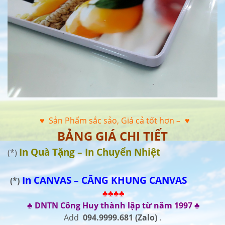
♥ Sản Phẩm sắc sảo, Giá cả tốt hơn –
♥
BẢNG GIÁ CHI TIẾT
In Quà Tặng – In Chuyển Nhiệt
(*)
In CANVAS – CĂNG KHUNG CANVAS
(*)
♣♣♣♣
♣ DNTN Công Huy thành lập từ năm 1997 ♣
Add
094.9999.681
(Zalo)
.