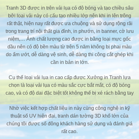
Tranh 3D được in trên vải lụa có độ bóng và tạo chiều sâu
bởi loại vải này có cấu tạo nhiều lớp nên khi in lên trông
rất thật, hiện nay rất được ưa chuộng và sử dụng rộng rãi
trong trang trí nội thất gia đình, in phướn, in banner, cờ lưu
niệm,… Ảnh chất lượng cao được in bằng loại mực gốc
dầu nên có độ bền màu từ trên 5 năm không bị phai màu
do ẩm ướt, dễ dàng vệ sinh, dễ dàng thi công cắt ghép khi
cần in bản in lớn.
Cụ thể loại vải lụa in cao cấp được Xưởng in Tranh lựa
chọn là loại vải lụa có màu sắc cực bắt mắt, có độ bóng
cao, và có độ dai đặc biệt tốt không thể bị xé rách bằng tay
Nhờ việc kết hợp chất liệu in này cùng công nghệ in kỹ
thuật số UV hiện đại, tranh dán tường 3D khổ lớn của
chúng tôi được số đông khách hàng sử dụng và đánh giá
rất cao.