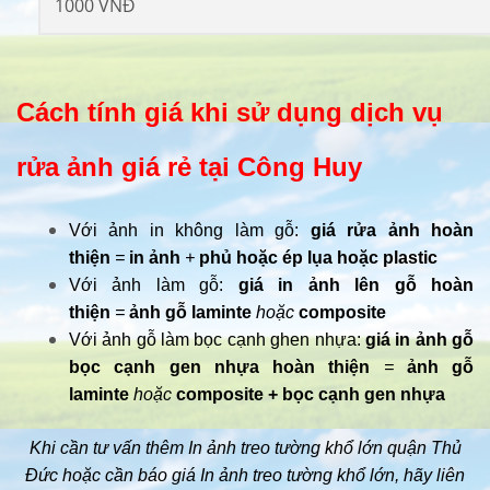
1000 VNĐ
Cách tính giá khi sử dụng dịch vụ
rửa ảnh giá rẻ tại Công Huy
Với ảnh in không làm gỗ:
giá rửa ảnh hoàn
thiện
=
in ảnh
+
phủ hoặc ép lụa hoặc plastic
Với ảnh làm gỗ:
giá in ảnh lên gỗ hoàn
thiện
=
ảnh gỗ laminte
hoặc
composite
Với ảnh gỗ làm bọc cạnh ghen nhựa:
giá in ảnh gỗ
bọc cạnh gen nhựa hoàn thiện
=
ảnh gỗ
laminte
hoặc
composite + bọc cạnh gen nhựa
Khi cần tư vấn thêm In ảnh treo tường khổ lớn quận Thủ
Đức hoặc cần báo giá In ảnh treo tường khổ lớn, hãy liên