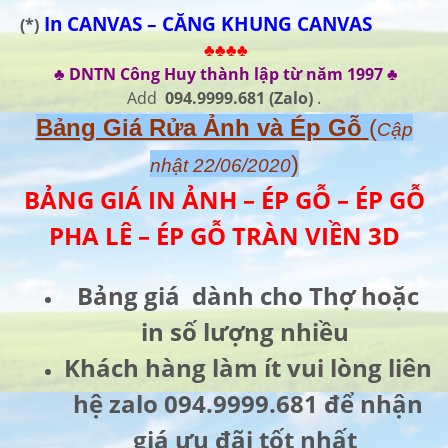
In CANVAS – CĂNG KHUNG CANVAS
(*)
♣♣♣♣
♣ DNTN Công Huy thành lập từ năm 1997 ♣
Add
094.9999.681
(Zalo)
.
Bảng Giá Rửa Ảnh và Ép Gỗ
(
Cập
)
nhật 22/06/2020
BẢNG GIÁ IN ẢNH – ÉP GỖ – ÉP GỖ
PHA LÊ – ÉP GỖ TRÀN VIỀN 3D
Bảng giá dành cho Thợ hoặc
in số lượng nhiều
Khách hàng làm ít vui lòng liên
hệ zalo 094.9999.681 để nhận
giá ưu đãi tốt nhất