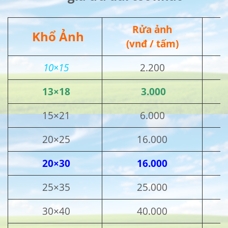
Rửa ảnh
Khổ Ảnh
(vnđ / tấm)
10×15
2.200
13×18
3.000
15×21
6.000
20×25
16.000
20×30
16.000
25×35
25.000
30×40
40.000