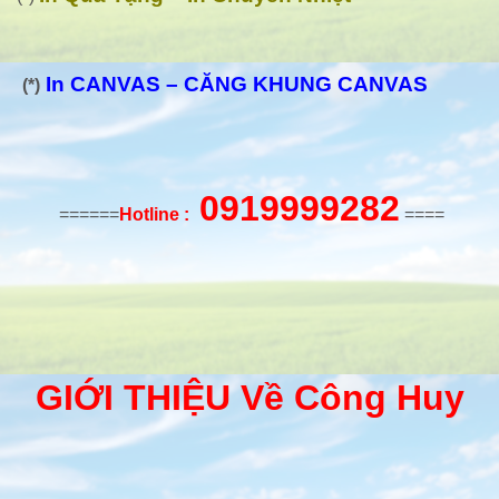
In CANVAS – CĂNG KHUNG CANVAS
(*)
0919999282
======
Hotline :
====
GIỚI THIỆU Về Công Huy