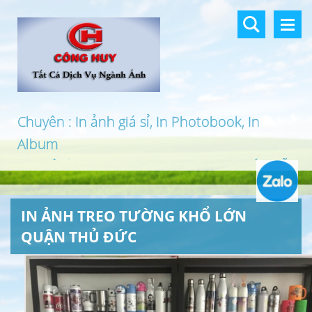
Chuyên : In ảnh giá sỉ, In Photobook, In
Album
In khổ lớn, In UV 3D, In Canvas, In PP, Ép Gỗ
…
IN ẢNH TREO TƯỜNG KHỔ LỚN
QUẬN THỦ ĐỨC