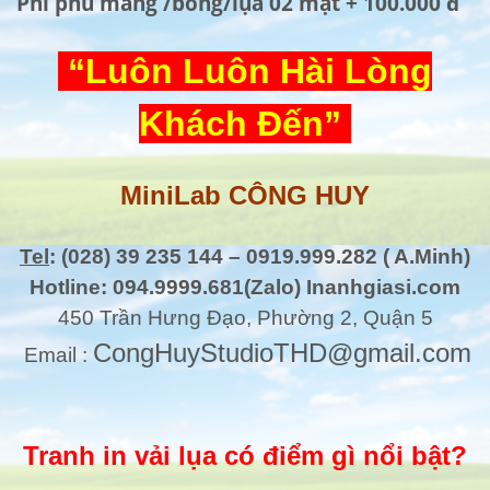
Phí phủ màng /bóng/lụa 02 mặt + 100.000 đ
“Luôn Luôn Hài Lòng
Khách Đến”
MiniLab CÔNG HUY
Tel
: (028) 39 235 144 – 0919.999.282 ( A.Minh)
Hotline: 094.9999.681(Zalo) Inanhgiasi.com
450 Trần Hưng Đạo, Phường 2, Quận 5
CongHuyStudioTHD@gmail.com
Email :
Tranh in vải lụa có điểm gì nổi bật?