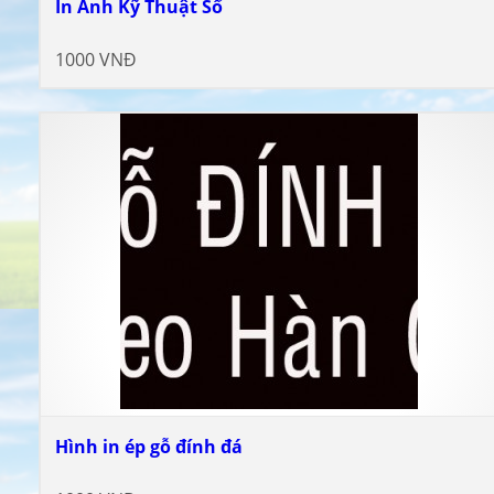
In Ảnh Kỹ Thuật Số
1000 VNĐ
Hình in ép gỗ đính đá