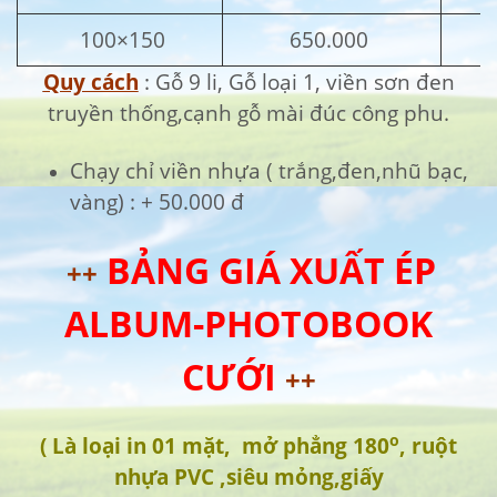
100×150
650.000
Quy cách
: Gỗ 9 li, Gỗ loại 1, viền sơn đen
truyền thống,cạnh gỗ mài đúc công phu.
Chạy chỉ viền nhựa ( trắng,đen,nhũ bạc,
vàng) : + 50.000 đ
BẢNG GIÁ XUẤT ÉP
++
ALBUM-PHOTOBOOK
CƯỚI
++
o
( Là loại in 01 mặt, mở phẳng 180
, ruột
nhựa PVC ,siêu mỏng,giấy