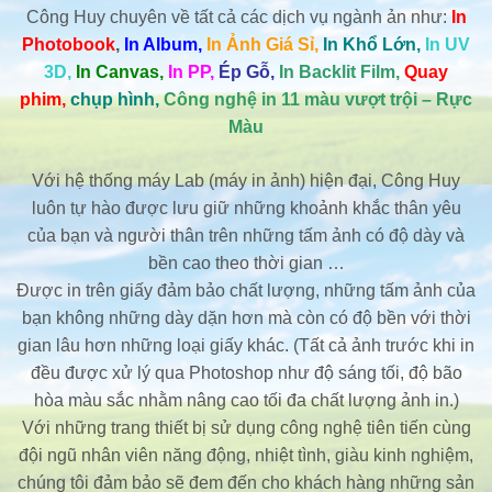
Công Huy chuyên về tất cả các dịch vụ ngành ản như:
In
Photobook
,
In Album,
In Ảnh Giá Sỉ,
In Khổ Lớn,
In UV
3D,
In Canvas,
In PP,
Ép Gỗ,
In Backlit Film,
Quay
phim,
chụp hình,
Công nghệ in 11 màu vượt trội – Rực
Màu
Với hệ thống máy Lab (máy in ảnh) hiện đại, Công Huy
luôn tự hào được lưu giữ những khoảnh khắc thân yêu
của bạn và người thân trên những tấm ảnh có độ dày và
bền cao theo thời gian …
Được in trên giấy đảm bảo chất lượng, những tấm ảnh của
bạn không những dày dặn hơn mà còn có độ bền với thời
gian lâu hơn những loại giấy khác. (Tất cả ảnh trước khi in
đều được xử lý qua Photoshop như độ sáng tối, độ bão
hòa màu sắc nhằm nâng cao tối đa chất lượng ảnh in.)
Với những trang thiết bị sử dụng công nghệ tiên tiến cùng
đội ngũ nhân viên năng động, nhiệt tình, giàu kinh nghiệm,
chúng tôi đảm bảo sẽ đem đến cho khách hàng những sản