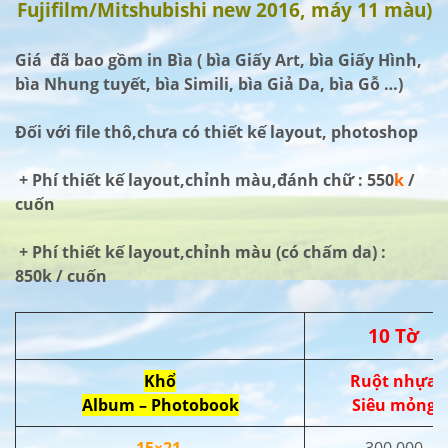
Fujifilm/Mitshubishi new 2016, máy 11 màu)
Giá đã bao gồm in Bìa ( bìa Giấy Art, bìa Giấy Hình,
bìa Nhung tuyết, bìa Simili, bìa Giả Da, bìa Gỗ …)
Đối với file thô,chưa có thiết kế layout, photoshop
+ Phí thiết kế layout,chỉnh màu,đánh chữ : 550
k
/
cuốn
+ Phí thiết kế layout,chỉnh màu (có chấm da) :
850k / cuốn
10 Tờ
Khổ
Ruột nhựa
Album – Photobook
Siêu mỏng