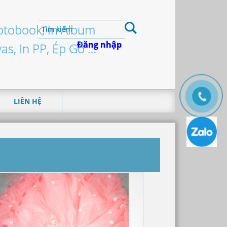
hotobook, In Album
Đăng nhập
vas, In PP, Ép Gỗ …
LIÊN HỆ
T
H
Ô
N
G
T