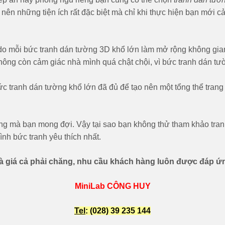
 nên những tiện ích rất đặc biệt mà chỉ khi thực hiện bạn mới 
do mỗi bức tranh dán tường 3D khổ lớn làm mở rộng không gian
không còn cảm giác nhà mình quá chật chội, vì bức tranh dán t
 bức tranh dán tường khổ lớn đã đủ để tạo nên một tổng thể trang
ống mà bạn mong đợi. Vậy tại sao bạn không thử tham khảo tra
nh bức tranh yêu thích nhất.
và giá cả phải chăng, nhu cầu khách hàng luôn được đáp ứn
MiniLab CÔNG HUY
Tel
: (028) 39 235 144