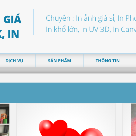
Chuyên : In ảnh giá sỉ, In P
In khổ lớn, In UV 3D, In Can
DỊCH VỤ
SẢN PHẨM
THÔNG TIN