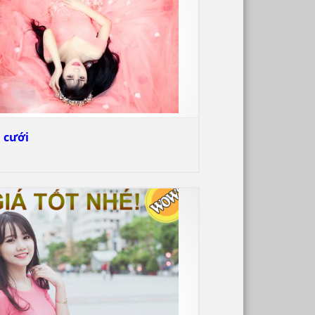
I
N
 cưới