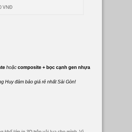
0 VNĐ
nte
hoặc
composite + bọc cạnh gen nhựa
ông Huy đảm bảo giá rẻ nhất Sài Gòn!
ng khổ lớn in 3D
trên vải lụa cho mình. Vì