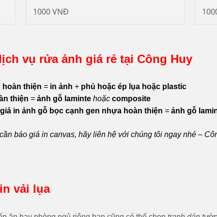
1000 VNĐ
100
ịch vụ rửa ảnh giá rẻ tại Công Huy
 hoàn thiện
=
in ảnh
+
phủ hoặc ép lụa hoặc plastic
àn thiện
=
ảnh gỗ laminte
hoặc
composite
giá in ảnh gỗ bọc cạnh gen nhựa hoàn thiện
=
ảnh gỗ lami
cần báo giá in canvas, hãy liên hệ với chúng tôi ngay nhé – C
in vải lụa
p ăn hay phòng ngủ riêng bạn cũng có thể chọn
tranh dán tườ