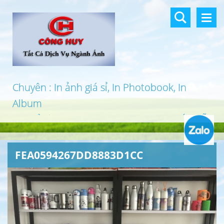
Chuyên : In ảnh giá sỉ, In Photobook, In
Album
In khổ lớn, In UV 3D, In Canvas, In PP, Ép Gỗ
…
FEA0594267DD8883D1CC