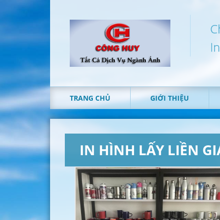
C
I
TRANG CHỦ
GIỚI THIỆU
IN HÌNH LẤY LIỀN GI