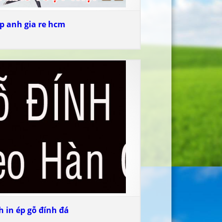
p anh gia re hcm
h in ép gỗ đính đá