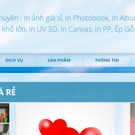
huyên : In ảnh giá sỉ, In Photobook, In Alb
n khổ lớn, In UV 3D, In Canvas, In PP, Ép Gỗ
DỊCH VỤ
SẢN PHẨM
THÔNG TIN
Á RẺ