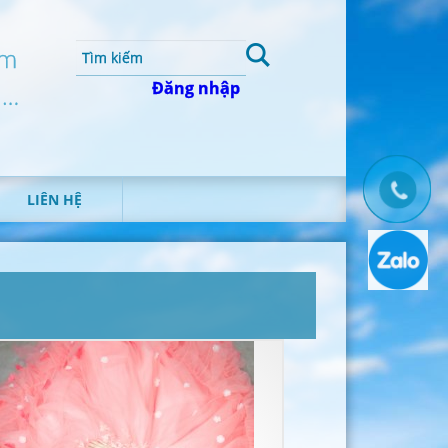
um
Đăng nhập
 …
LIÊN HỆ
T
H
Ô
N
G
T