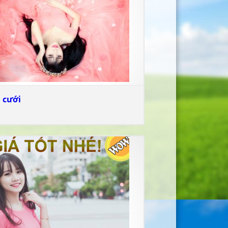
I
N
 cưới