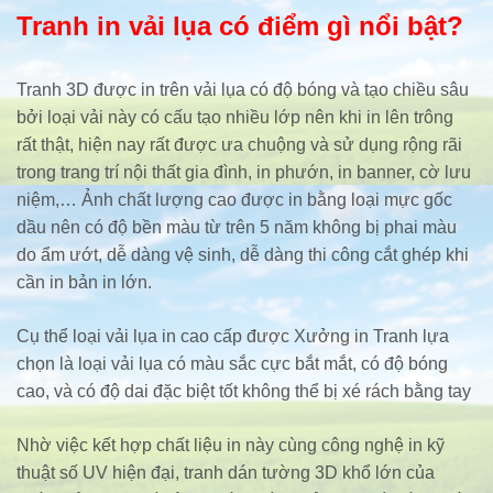
Tranh in vải lụa có điểm gì nổi bật?
Tranh 3D được in trên vải lụa có độ bóng và tạo chiều sâu
bởi loại vải này có cấu tạo nhiều lớp nên khi in lên trông
rất thật, hiện nay rất được ưa chuộng và sử dụng rộng rãi
trong trang trí nội thất gia đình, in phướn, in banner, cờ lưu
niệm,… Ảnh chất lượng cao được in bằng loại mực gốc
dầu nên có độ bền màu từ trên 5 năm không bị phai màu
do ẩm ướt, dễ dàng vệ sinh, dễ dàng thi công cắt ghép khi
cần in bản in lớn.
Cụ thể loại vải lụa in cao cấp được Xưởng in Tranh lựa
chọn là loại vải lụa có màu sắc cực bắt mắt, có độ bóng
cao, và có độ dai đặc biệt tốt không thể bị xé rách bằng tay
Nhờ việc kết hợp chất liệu in này cùng công nghệ in kỹ
thuật số UV hiện đại, tranh dán tường 3D khổ lớn của