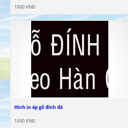
1000 VNĐ
Hình in ép gỗ đính đá
1000 VNĐ