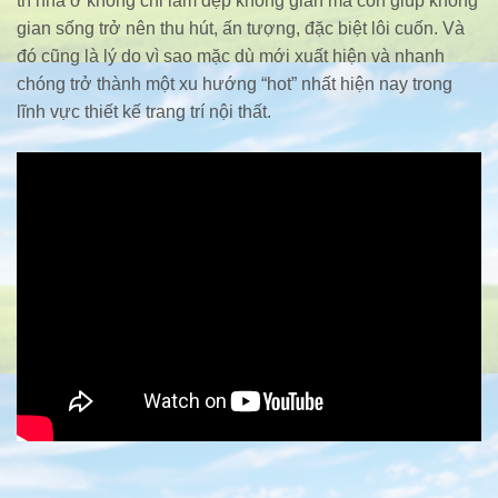
trí nhà ở không chỉ làm đẹp không gian mà còn giúp không
gian sống trở nên thu hút, ấn tượng, đặc biệt lôi cuốn. Và
đó cũng là lý do vì sao mặc dù mới xuất hiện và nhanh
chóng trở thành một xu hướng “hot” nhất hiện nay trong
lĩnh vực thiết kế trang trí nội thất.