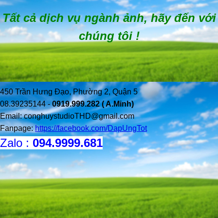
Tất cả dịch vụ ngành ảnh, hãy đến với
chúng tôi !
450 Trần Hưng Đạo, Phường 2, Quận 5
08.39235144 -
0919.999.282 ( A.Minh)
Email:
conghuystudioTHD@gmail.com
Fanpage:
https://facebook.com/DapUngTot
Zalo :
094.9999.681