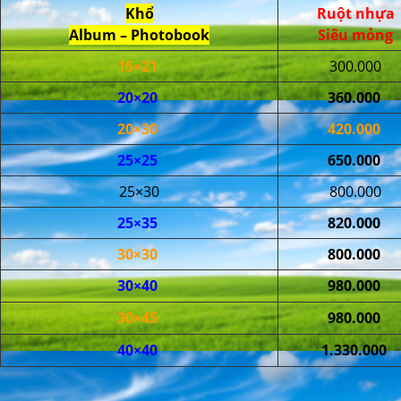
Khổ
Ruột nhựa
Album – Photobook
Siêu mỏng
15×21
300.000
20×20
360.000
20×30
420.000
25×25
650.000
25×30
800.000
25×35
820.000
30×30
800.000
30×40
980.000
30×45
980.000
40×40
1.330.000