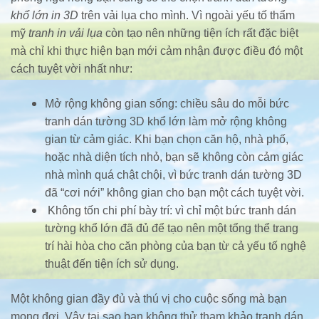
khổ lớn in 3D
trên vải lụa cho mình. Vì ngoài yếu tố thẩm
mỹ
tranh in vải lụa
còn tạo nên những tiện ích rất đặc biệt
mà chỉ khi thực hiện bạn mới cảm nhận được điều đó một
cách tuyệt vời nhất như:
Mở rộng không gian sống: chiều sâu do mỗi bức
tranh dán tường 3D khổ lớn làm mở rộng không
gian từ cảm giác. Khi bạn chọn căn hộ, nhà phố,
hoặc nhà diện tích nhỏ, bạn sẽ không còn cảm giác
nhà mình quá chật chội, vì bức tranh dán tường 3D
đã “cơi nới” không gian cho bạn một cách tuyệt vời.
Không tốn chi phí bày trí: vì chỉ một bức tranh dán
tường khổ lớn đã đủ để tạo nên một tổng thể trang
trí hài hòa cho căn phòng của bạn từ cả yếu tố nghệ
thuật đến tiện ích sử dụng.
Một không gian đầy đủ và thú vị cho cuộc sống mà bạn
mong đợi. Vậy tại sao bạn không thử tham khảo tranh dán