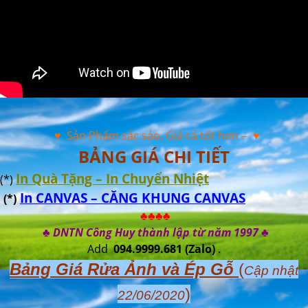
♥ Sản Phẩm sắc sảo, Giá cả tốt hơn –
♥
BẢNG GIÁ CHI TIẾT
In Quà Tặng – In Chuyển Nhiệt
(*)
In CANVAS – CĂNG KHUNG CANVAS
(*)
♣♣♣♣
♣ DNTN Công Huy thành lập từ năm 1997 ♣
Add
094.9999.681
(Zalo)
.
Bảng Giá Rửa Ảnh và Ép Gỗ
(
Cập nhật
)
22/06/2020