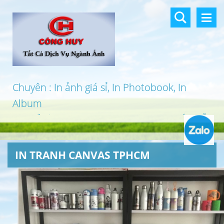
Chuyên : In ảnh giá sỉ, In Photobook, In
Album
In khổ lớn, In UV 3D, In Canvas, In PP, Ép Gỗ
…
IN TRANH CANVAS TPHCM