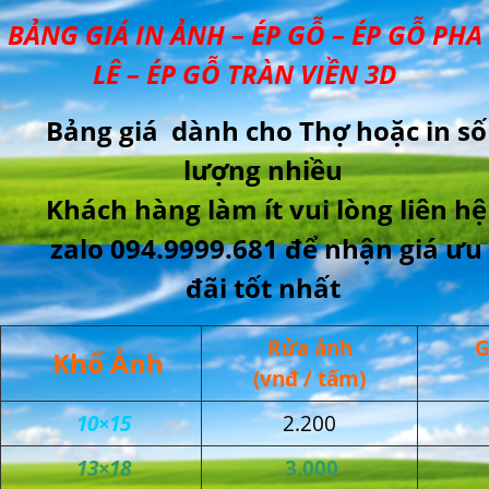
BẢNG GIÁ IN ẢNH – ÉP GỖ – ÉP GỖ PHA
LÊ – ÉP GỖ TRÀN VIỀN 3D
Bảng giá dành cho Thợ hoặc in số
lượng nhiều
Khách hàng làm ít vui lòng liên hệ
zalo 094.9999.681 để nhận giá ưu
đãi tốt nhất
Rửa ảnh
G
Khổ Ảnh
(vnđ / tấm)
10×15
2.200
13×18
3.000