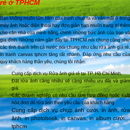
rẻ ở TPHCM
Bạn không muốn tấm hình của mình chụp ra và vẫn mãi ở trong
máy ảnh hoặc điện thoại hay đơn giản bạn muốn trang trí thêm
cho căn nhà của mình bằng chính những bức ảnh của bạn và
gia đình. Những năm gần đây tại TPHCM nói chung cũng như
các tỉnh thành trên cả nước nói chung nhu cầu rửa ảnh giá rẻ,
In tranh canvas tphcm tăng rất nhanh. Đáp ứng nhu cầu của
quý khách hàng thân yêu, chúng tôi nhận:
Cung cấp dịch vụ Rửa ảnh giá rẻ tại TP. Hồ Chí Minh.
Đặt rửa ảnh càng nhiều sẽ càng nhiều ưu đãi và giảm
giá.
Các doanh nghiệp có nhu cầu làm hợp đồng hoặc xuất
hóa đơn đỏ rửa ảnh theo yêu cầu của khách hàng
Cung cấp dịch vụ chụp ảnh cưới, in ảnh, rửa
ảnh, in photobook, in canvas, in album cưới…
tphcm