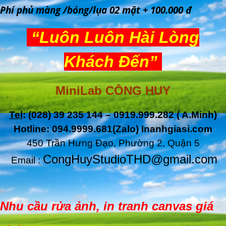
Phí phủ màng /bóng/lụa 02 mặt + 100.000 đ
“Luôn Luôn Hài Lòng
Khách Đến”
MiniLab CÔNG HUY
Tel
: (028) 39 235 144 – 0919.999.282 ( A.Minh)
Hotline: 094.9999.681(Zalo) Inanhgiasi.com
450 Trần Hưng Đạo, Phường 2, Quận 5
CongHuyStudioTHD@gmail.com
Email :
Nhu cầu rửa ảnh, in tranh canvas giá