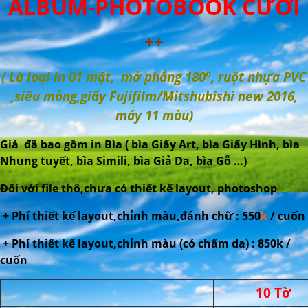
ALBUM-PHOTOBOOK CƯỚI
++
o
( Là loại in 01 mặt, mở phẳng 180
, ruột nhựa PVC
,siêu mỏng,giấy Fujifilm/Mitshubishi new 2016,
máy 11 màu)
Giá đã bao gồm in Bìa ( bìa Giấy Art, bìa Giấy Hình, bìa
Nhung tuyết, bìa Simili, bìa Giả Da, bìa Gỗ …)
Đối với file thô,chưa có thiết kế layout, photoshop
+ Phí thiết kế layout,chỉnh màu,đánh chữ : 550
k
/ cuốn
+ Phí thiết kế layout,chỉnh màu (có chấm da) : 850k /
cuốn
10 Tờ