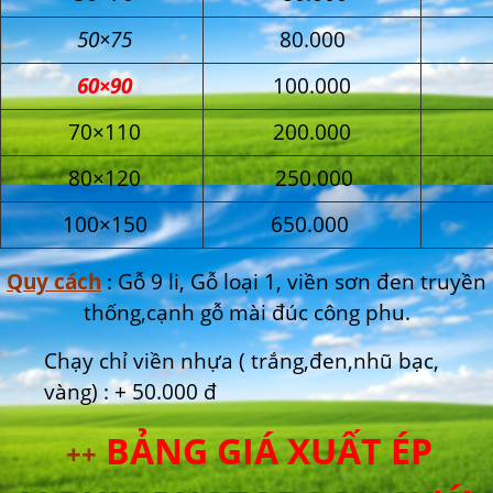
50×75
80.000
60×90
100.000
70×110
200.000
80×120
250.000
100×150
650.000
Quy cách
: Gỗ 9 li, Gỗ loại 1, viền sơn đen truyền
thống,cạnh gỗ mài đúc công phu.
Chạy chỉ viền nhựa ( trắng,đen,nhũ bạc,
vàng) : + 50.000 đ
BẢNG GIÁ XUẤT ÉP
++