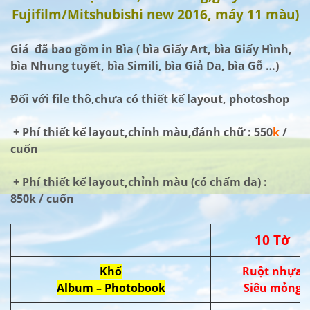
Fujifilm/Mitshubishi new 2016, máy 11 màu)
Giá đã bao gồm in Bìa ( bìa Giấy Art, bìa Giấy Hình,
bìa Nhung tuyết, bìa Simili, bìa Giả Da, bìa Gỗ …)
Đối với file thô,chưa có thiết kế layout, photoshop
+ Phí thiết kế layout,chỉnh màu,đánh chữ : 550
k
/
cuốn
+ Phí thiết kế layout,chỉnh màu (có chấm da) :
850k / cuốn
10 Tờ
Khổ
Ruột nhựa
Album – Photobook
Siêu mỏng