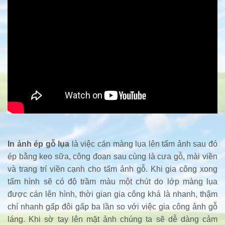
In ảnh ép gỗ lụa
là việc cán màng lụa lên tấm ảnh sau đó
ép bằng keo sữa, công đoạn sau cùng là cưa gỗ, mài viền
và trang trí viền cạnh cho tấm ảnh gỗ. Khi gia công xong
tấm hình sẽ có độ trầm màu một chút do lớp màng lụa
được cán lên hình, thời gian gia công khá là nhanh, thậm
chí nhanh gấp đôi gấp ba lần so với việc gia công ảnh gỗ
láng. Khi sờ tay lên mặt ảnh chúng ta sẽ dễ dàng cảm