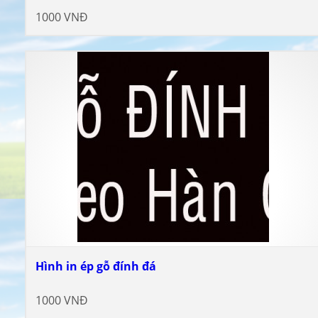
1000 VNĐ
Hình in ép gỗ đính đá
1000 VNĐ