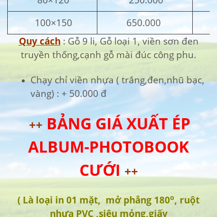
100×150
650.000
Quy cách
: Gỗ 9 li, Gỗ loại 1, viền sơn đen
truyền thống,cạnh gỗ mài đúc công phu.
Chạy chỉ viền nhựa ( trắng,đen,nhũ bạc,
vàng) : + 50.000 đ
BẢNG GIÁ XUẤT ÉP
++
ALBUM-PHOTOBOOK
CƯỚI
++
o
( Là loại in 01 mặt, mở phẳng 180
, ruột
nhựa PVC ,siêu mỏng,giấy