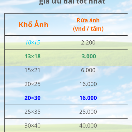
giá ưu đãi tốt nhất
Rửa ảnh
Khổ Ảnh
(vnđ / tấm)
10×15
2.200
13×18
3.000
15×21
6.000
20×25
16.000
20×30
16.000
25×35
25.000
30×40
40.000