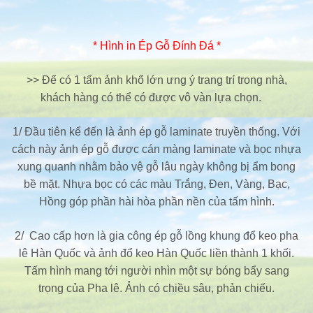
* Hình in Ép Gỗ Đính Đá *
>> Để có 1 tấm ảnh khổ lớn ưng ý trang trí trong nhà,
khách hàng có thể có được vô vàn lựa chọn.
1/ Đầu tiên kể đến là ảnh ép gỗ laminate truyền thống. Với
cách này ảnh ép gỗ được cán màng laminate và bọc nhựa
xung quanh nhằm bảo vệ gỗ lâu ngày không bị ẩm bong
bề mặt. Nhựa bọc có các màu Trắng, Đen, Vàng, Bạc,
Hồng góp phần hài hòa phần nền của tấm hình.
2/ Cao cấp hơn là gia công ép gỗ lồng khung đổ keo pha
lê Hàn Quốc và ảnh đổ keo Hàn Quốc liền thành 1 khối.
Tấm hình mang tới người nhìn một sự bóng bẩy sang
trọng của Pha lê. Ảnh có chiều sâu, phản chiếu.