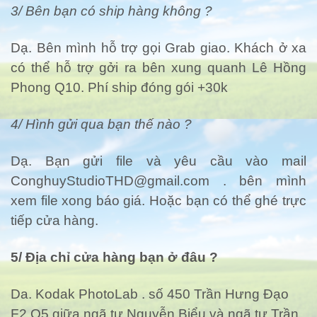
3/ Bên bạn có ship hàng không ?
Dạ. Bên mình hỗ trợ gọi Grab giao. Khách ở xa
có thể hỗ trợ gởi ra bên xung quanh Lê Hồng
Phong Q10. Phí ship đóng gói +30k
4/ Hình gửi qua bạn thế nào ?
Dạ. Bạn gửi file và yêu cầu vào mail
ConghuyStudioTHD@gmail.com
. bên mình
xem file xong báo giá. Hoặc bạn có thể ghé trực
tiếp cửa hàng.
5/ Địa chỉ cửa hàng bạn ở đâu ?
Da. Kodak PhotoLab . số 450 Trần Hưng Đạo
F2 Q5 giữa ngã tư Nguyễn Biểu và ngã tư Trần