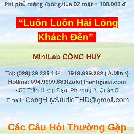
Phí phủ màng /bóng/lụa 02 mặt + 100.000 đ
“Luôn Luôn Hài Lòng
Khách Đến”
MiniLab CÔNG HUY
Tel
: (028) 39 235 144 – 0919.999.282 ( A.Minh)
Hotline: 094.9999.681(Zalo) Inanhgiasi.com
450 Trần Hưng Đạo, Phường 2, Quận 5
CongHuyStudioTHD@gmail.com
Email :
Các Câu Hỏi Thường Gặp