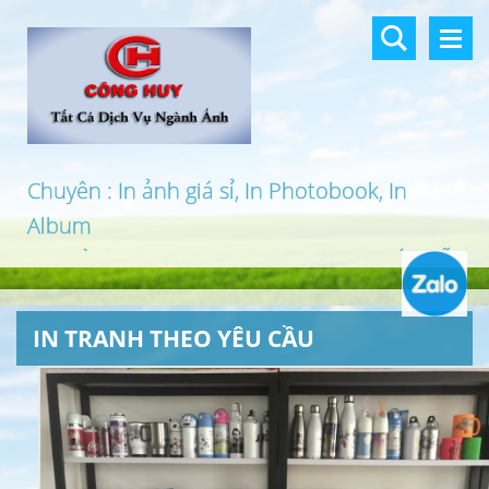
Chuyên : In ảnh giá sỉ, In Photobook, In
Album
In khổ lớn, In UV 3D, In Canvas, In PP, Ép Gỗ
…
IN TRANH THEO YÊU CẦU