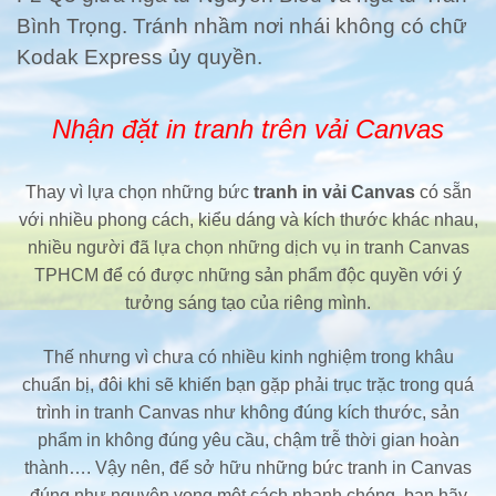
Bình Trọng. Tránh nhầm nơi nhái không có chữ
Kodak Express ủy quyền.
Nhận đặt in tranh trên vải Canvas
Thay vì lựa chọn những bức
tranh in vải Canvas
có sẵn
với nhiều phong cách, kiểu dáng và kích thước khác nhau,
nhiều người đã lựa chọn những dịch vụ in tranh Canvas
TPHCM để có được những sản phẩm độc quyền với ý
tưởng sáng tạo của riêng mình.
Thế nhưng vì chưa có nhiều kinh nghiệm trong khâu
chuẩn bị, đôi khi sẽ khiến bạn gặp phải trục trặc trong quá
trình in tranh Canvas như không đúng kích thước, sản
phẩm in không đúng yêu cầu, chậm trễ thời gian hoàn
thành…. Vậy nên, để sở hữu những bức tranh in Canvas
đúng như nguyện vọng một cách nhanh chóng, bạn hãy