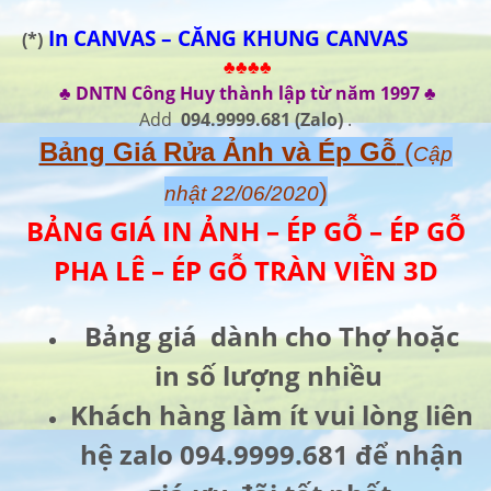
In CANVAS – CĂNG KHUNG CANVAS
(*)
♣♣♣♣
♣ DNTN Công Huy thành lập từ năm 1997 ♣
Add
094.9999.681
(Zalo)
.
Bảng Giá Rửa Ảnh và Ép Gỗ
(
Cập
)
nhật 22/06/2020
BẢNG GIÁ IN ẢNH – ÉP GỖ – ÉP GỖ
PHA LÊ – ÉP GỖ TRÀN VIỀN 3D
Bảng giá dành cho Thợ hoặc
in số lượng nhiều
Khách hàng làm ít vui lòng liên
hệ zalo 094.9999.681 để nhận