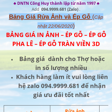
♣ DNTN Công Huy thành lập từ năm 1997 ♣
Add
094.9999.681
(Zalo)
.
Bảng Giá Rửa Ảnh và Ép Gỗ
(
Cập
)
nhật 22/06/2020
BẢNG GIÁ IN ẢNH – ÉP GỖ – ÉP GỖ
PHA LÊ – ÉP GỖ TRÀN VIỀN 3D
Bảng giá dành cho Thợ hoặc
in số lượng nhiều
Khách hàng làm ít vui lòng liên
hệ zalo 094.9999.681 để nhận
giá ưu đãi tốt nhất
Rửa ảnh