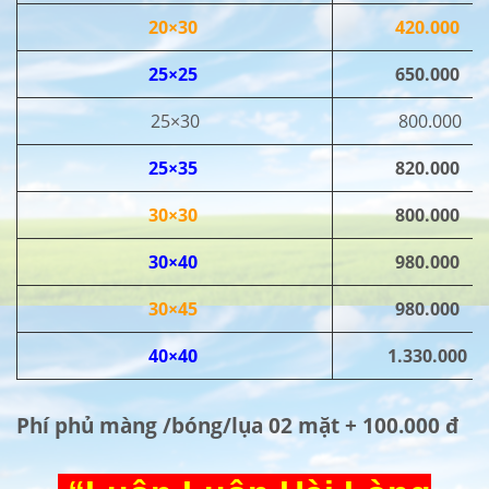
20×30
420.000
25×25
650.000
25×30
800.000
25×35
820.000
30×30
800.000
30×40
980.000
30×45
980.000
40×40
1.330.000
Phí phủ màng /bóng/lụa 02 mặt + 100.000 đ