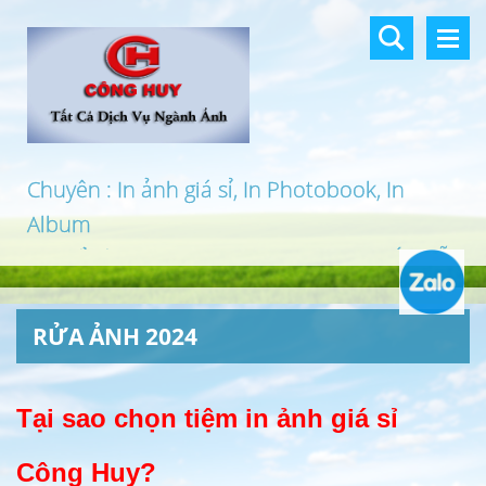
Chuyên : In ảnh giá sỉ, In Photobook, In
Album
In khổ lớn, In UV 3D, In Canvas, In PP, Ép Gỗ
…
RỬA ẢNH 2024
Tại sao chọn tiệm in ảnh giá sỉ
Công Huy?