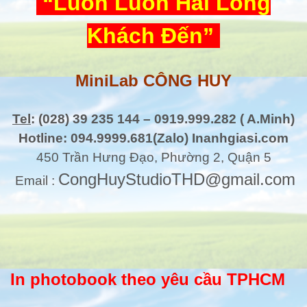
“Luôn Luôn Hài Lòng
Khách Đến”
MiniLab CÔNG HUY
Tel
: (028) 39 235 144 – 0919.999.282 ( A.Minh)
Hotline: 094.9999.681(Zalo) Inanhgiasi.com
450 Trần Hưng Đạo, Phường 2, Quận 5
CongHuyStudioTHD@gmail.com
Email :
In photobook theo yêu cầu TPHCM