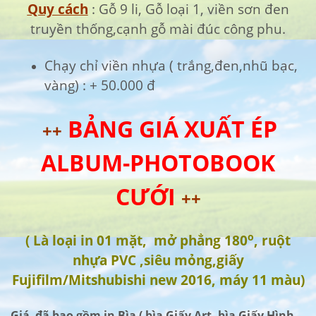
Quy cách
: Gỗ 9 li, Gỗ loại 1, viền sơn đen
truyền thống,cạnh gỗ mài đúc công phu.
Chạy chỉ viền nhựa ( trắng,đen,nhũ bạc,
vàng) : + 50.000 đ
BẢNG GIÁ XUẤT ÉP
++
ALBUM-PHOTOBOOK
CƯỚI
++
o
( Là loại in 01 mặt, mở phẳng 180
, ruột
nhựa PVC ,siêu mỏng,giấy
Fujifilm/Mitshubishi new 2016, máy 11 màu)
Giá đã bao gồm in Bìa ( bìa Giấy Art, bìa Giấy Hình,