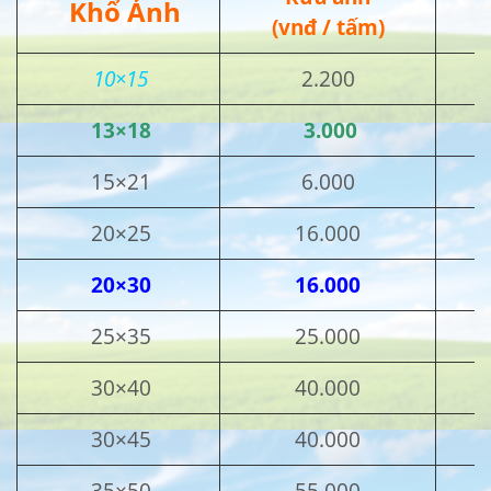
Khổ Ảnh
(vnđ / tấm)
10×15
2.200
13×18
3.000
15×21
6.000
20×25
16.000
20×30
16.000
25×35
25.000
30×40
40.000
30×45
40.000
35×50
55.000