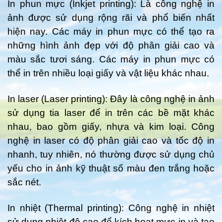
In phun mực (Inkjet printing): Là công nghệ in
ảnh được sử dụng rộng rãi và phổ biến nhất
hiện nay. Các máy in phun mực có thể tạo ra
những hình ảnh đẹp với độ phân giải cao và
màu sắc tươi sáng. Các máy in phun mực có
thể in trên nhiều loại giấy và vật liệu khác nhau.
In laser (Laser printing): Đây là công nghệ in ảnh
sử dụng tia laser để in trên các bề mặt khác
nhau, bao gồm giấy, nhựa và kim loại. Công
nghệ in laser có độ phân giải cao và tốc độ in
nhanh, tuy nhiên, nó thường được sử dụng chủ
yếu cho in ảnh kỹ thuật số màu đen trắng hoặc
sắc nét.
In nhiệt (Thermal printing): Công nghệ in nhiệt
sử dụng nhiệt độ cao để kích hoạt mực in và tạo