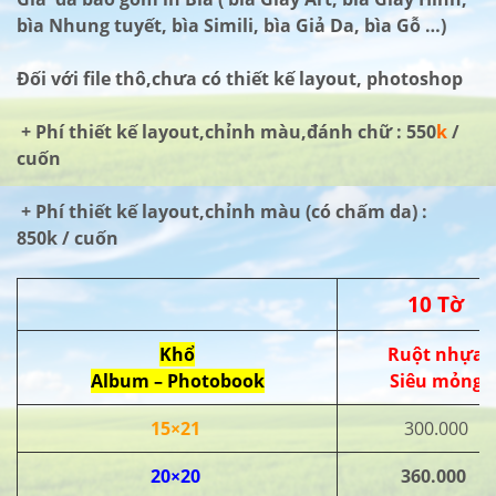
bìa Nhung tuyết, bìa Simili, bìa Giả Da, bìa Gỗ …)
Đối với file thô,chưa có thiết kế layout, photoshop
+ Phí thiết kế layout,chỉnh màu,đánh chữ : 550
k
/
cuốn
+ Phí thiết kế layout,chỉnh màu (có chấm da) :
850k / cuốn
10 Tờ
Khổ
Ruột nhựa
Album – Photobook
Siêu mỏng
15×21
300.000
20×20
360.000