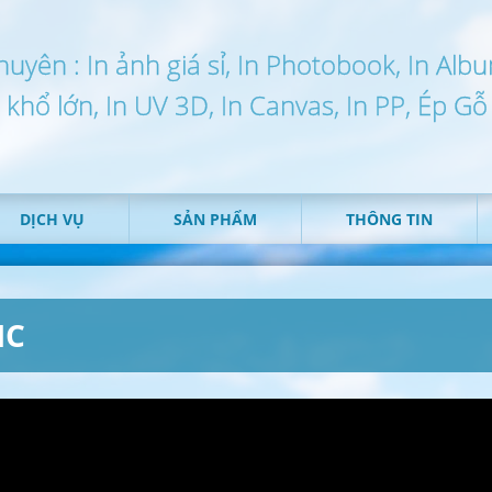
huyên : In ảnh giá sỉ, In Photobook, In Alb
n khổ lớn, In UV 3D, In Canvas, In PP, Ép Gỗ
DỊCH VỤ
SẢN PHẨM
THÔNG TIN
IC