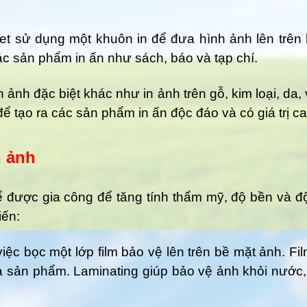
fset sử dụng một khuôn in để đưa hình ảnh lên trê
c sản phẩm in ấn như sách, báo và tạp chí.
ảnh đặc biệt khác như in ảnh trên gỗ, kim loại, da, 
tạo ra các sản phẩm in ấn độc đáo và có giá trị c
n ảnh
ể được gia công để tăng tính thẩm mỹ, độ bền và 
iến:
ệc bọc một lớp film bảo vệ lên trên bề mặt ảnh. Fil
 sản phẩm. Laminating giúp bảo vệ ảnh khỏi nước, b