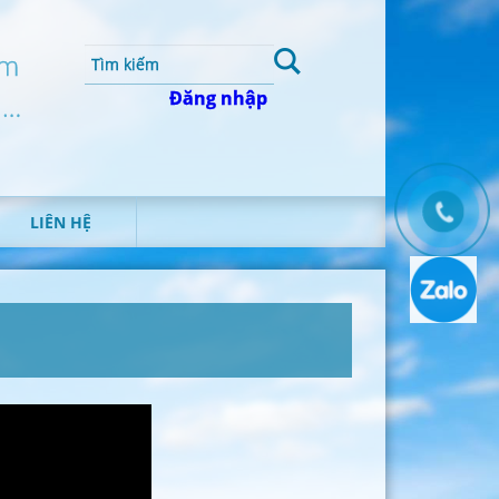
um
Đăng nhập
 …
LIÊN HỆ
T
H
Ô
N
G
T