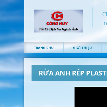
C
I
TRANG CHỦ
GIỚI THIỆU
RỬA ANH RÉP PLAST