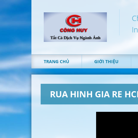
C
I
TRANG CHỦ
GIỚI THIỆU
RUA HINH GIA RE H