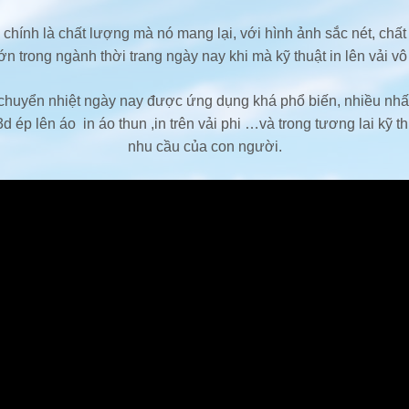
 chính là chất lượng mà nó mang lại, với hình ảnh sắc nét, ch
ớn trong ngành thời trang ngày nay khi mà kỹ thuật in lên vải 
huyển nhiệt ngày nay được ứng dụng khá phổ biến, nhiều nhất
 ép lên áo in áo thun ,in trên vải phi …và trong tương lai kỹ t
nhu cầu của con người.