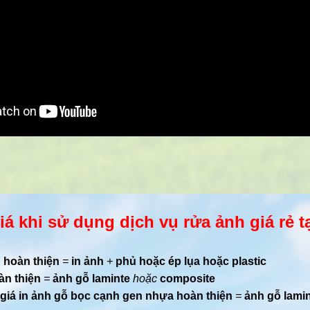
iá khi sử dụng dịch vụ rửa ảnh giá rẻ 
 hoàn thiện
=
in ảnh
+
phủ hoặc ép lụa hoặc plastic
àn thiện
=
ảnh gỗ laminte
hoặc
composite
giá in ảnh gỗ bọc cạnh gen nhựa hoàn thiện
=
ảnh gỗ lami