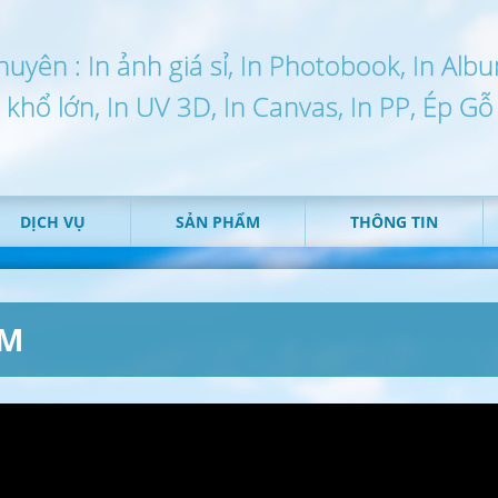
huyên : In ảnh giá sỉ, In Photobook, In Alb
n khổ lớn, In UV 3D, In Canvas, In PP, Ép Gỗ
DỊCH VỤ
SẢN PHẨM
THÔNG TIN
CM