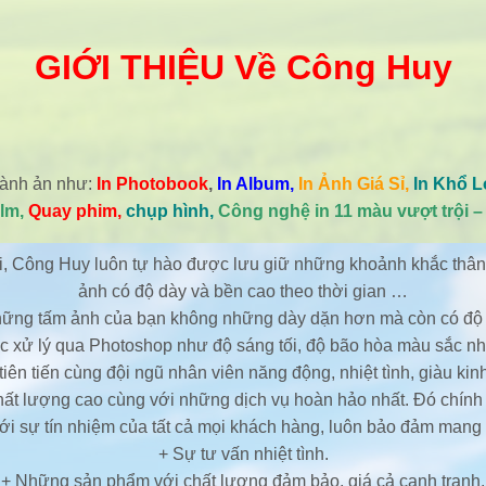
GIỚI THIỆU Về Công Huy
gành ản như:
In Photobook
,
In Album,
In Ảnh Giá Sỉ,
In Khổ L
ilm,
Quay phim,
chụp hình,
Công nghệ in 11 màu vượt trội 
ại, Công Huy luôn tự hào được lưu giữ những khoảnh khắc thân
ảnh có độ dày và bền cao theo thời gian …
hững tấm ảnh của bạn không những dày dặn hơn mà còn có độ b
ợc xử lý qua Photoshop như độ sáng tối, độ bão hòa màu sắc nh
tiên tiến cùng đội ngũ nhân viên năng động, nhiệt tình, giàu k
 lượng cao cùng với những dịch vụ hoàn hảo nhất. Đó chính là
với sự tín nhiệm của tất cả mọi khách hàng, luôn bảo đảm mang
+ Sự tư vấn nhiệt tình.
+ Những sản phẩm với chất lượng đảm bảo, giá cả cạnh tranh.