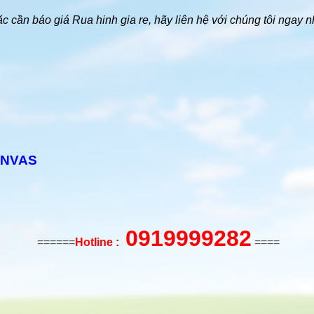
c cần báo giá Rua hinh gia re, hãy liên hệ với chúng tôi ngay
ANVAS
0919999282
======
Hotline :
====