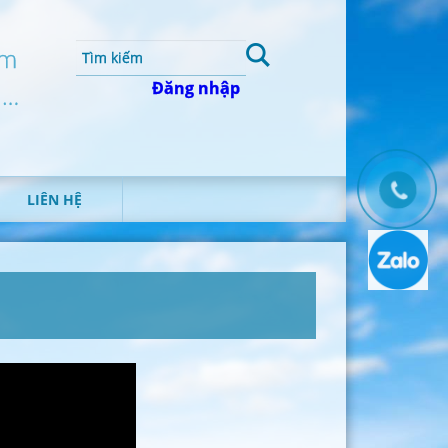
um
Đăng nhập
 …
LIÊN HỆ
T
H
Ô
N
G
T