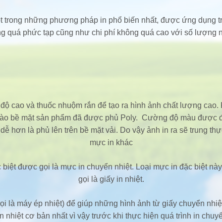
 trong những phương pháp in phổ biến nhất, được ứng dụng tr
g quá phức tạp cũng như chi phí không quá cao với số lượng 
độ cao và thuốc nhuộm rắn để tạo ra hình ảnh chất lượng cao. K
u vào bề mặt sản phẩm đã được phủ Poly. Cường độ màu được đi
dễ hơn là phủ lên trên bề mặt vải. Do vậy ảnh in ra sẽ trung 
mực in khác
 biệt được gọi là mực in chuyển nhiệt. Loại mực in đặc biệt này
gọi là giấy in nhiệt.
ọi là máy ép nhiệt) để giúp những hình ảnh từ giấy chuyển nhiệt
n nhiệt cơ bản nhất vì vậy trước khi thực hiện quá trình in chuyể