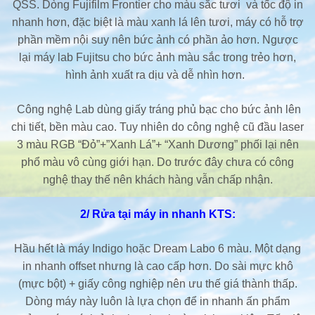
QSS. Dòng Fujifilm Frontier cho màu sắc tươi và tốc độ in
nhanh hơn, đặc biệt là màu xanh lá lên tươi, máy có hỗ trợ
phần mềm nội suy nên bức ảnh có phần ảo hơn. Ngược
lại máy lab Fujitsu cho bức ảnh màu sắc trong trẻo hơn,
hình ảnh xuất ra dịu và dễ nhìn hơn.
Công nghệ Lab dùng giấy tráng phủ bạc cho bức ảnh lên
chi tiết, bền màu cao. Tuy nhiên do công nghệ cũ đầu laser
3 màu RGB “Đỏ”+”Xanh Lá”+ “Xanh Dương” phối lại nên
phổ màu vô cùng giới hạn. Do trước đây chưa có công
nghệ thay thế nên khách hàng vẫn chấp nhận.
2/ Rửa tại máy in nhanh KTS:
Hầu hết là máy Indigo hoặc Dream Labo 6 màu. Một dạng
in nhanh offset nhưng là cao cấp hơn. Do sài mực khô
(mực bột) + giấy công nghiệp nên ưu thế giá thành thấp.
Dòng máy này luôn là lựa chọn để in nhanh ấn phẩm