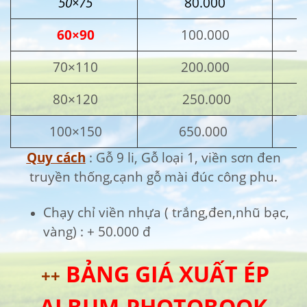
50×75
80.000
60×90
100.000
70×110
200.000
80×120
250.000
100×150
650.000
Quy cách
: Gỗ 9 li, Gỗ loại 1, viền sơn đen
truyền thống,cạnh gỗ mài đúc công phu.
Chạy chỉ viền nhựa ( trắng,đen,nhũ bạc,
vàng) : + 50.000 đ
BẢNG GIÁ XUẤT ÉP
++
ALBUM-PHOTOBOOK