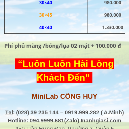
30×40
980.000
30×45
980.000
40×40
1.330.000
Phí phủ màng /bóng/lụa 02 mặt + 100.000 đ
“Luôn Luôn Hài Lòng
Khách Đến”
MiniLab CÔNG HUY
Tel
: (028) 39 235 144 – 0919.999.282 ( A.Minh)
Hotline: 094.9999.681(Zalo) Inanhgiasi.com
450 Trần Hưng Đạo, Phường 2, Quận 5