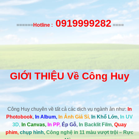
0919999282
======
Hotline :
====
GIỚI THIỆU Về Công Huy
Công Huy chuyên về tất cả các dịch vụ ngành ản như:
In
Photobook
,
In Album,
In Ảnh Giá Sỉ,
In Khổ Lớn,
In UV
3D,
In Canvas,
In PP,
Ép Gỗ,
In Backlit Film,
Quay
phim,
chụp hình,
Công nghệ in 11 màu vượt trội – Rực