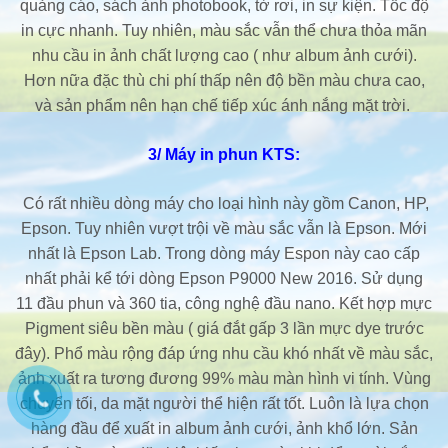
quảng cáo, sách ảnh photobook, tờ rơi, in sự kiện. Tốc độ
in cực nhanh. Tuy nhiên, màu sắc vẫn thể chưa thỏa mãn
nhu cầu in ảnh chất lượng cao ( như album ảnh cưới).
Hơn nữa đặc thù chi phí thấp nên độ bền màu chưa cao,
và sản phẩm nên hạn chế tiếp xúc ánh nắng mặt trời.
3/ Máy in phun KTS:
Có rất nhiều dòng máy cho loại hình này gồm Canon, HP,
Epson. Tuy nhiên vượt trội về màu sắc vẫn là Epson. Mới
nhất là Epson Lab. Trong dòng máy Espon này cao cấp
nhất phải kể tới dòng Epson P9000 New 2016. Sử dụng
11 đầu phun và 360 tia, công nghệ đầu nano. Kết hợp mực
Pigment siêu bền màu ( giá đắt gấp 3 lần mực dye trước
đây). Phổ màu rộng đáp ứng nhu cầu khó nhất về màu sắc,
ảnh xuất ra tương đương 99% màu màn hình vi tính. Vùng
chuyển tối, da mặt người thể hiện rất tốt. Luôn là lựa chọn
hàng đầu để xuất in album ảnh cưới, ảnh khổ lớn. Sản