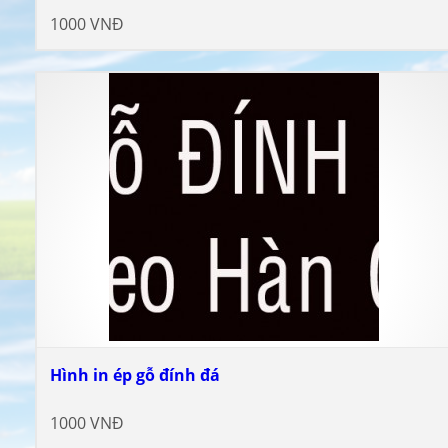
1000 VNĐ
Hình in ép gỗ đính đá
1000 VNĐ