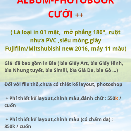
CƯỚI
++
o
( Là loại in 01 mặt, mở phẳng 180
, ruột
nhựa PVC ,siêu mỏng,giấy
Fujifilm/Mitshubishi new 2016, máy 11 màu)
Giá đã bao gồm in Bìa ( bìa Giấy Art, bìa Giấy Hình,
bìa Nhung tuyết, bìa Simili, bìa Giả Da, bìa Gỗ …)
Đối với file thô,chưa có thiết kế layout, photoshop
+ Phí thiết kế layout,chỉnh màu,đánh chữ : 550
k
/
cuốn
+ Phí thiết kế layout,chỉnh màu (có chấm da) :
850k / cuốn