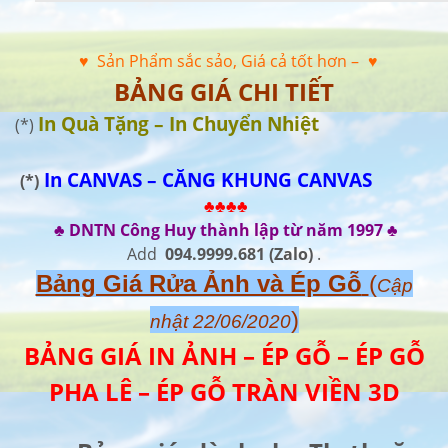
♥ Sản Phẩm sắc sảo, Giá cả tốt hơn –
♥
BẢNG GIÁ CHI TIẾT
In Quà Tặng – In Chuyển Nhiệt
(*)
In CANVAS – CĂNG KHUNG CANVAS
(*)
♣♣♣♣
♣ DNTN Công Huy thành lập từ năm 1997 ♣
Add
094.9999.681
(Zalo)
.
Bảng Giá Rửa Ảnh và Ép Gỗ
(
Cập
)
nhật 22/06/2020
BẢNG GIÁ IN ẢNH – ÉP GỖ – ÉP GỖ
PHA LÊ – ÉP GỖ TRÀN VIỀN 3D