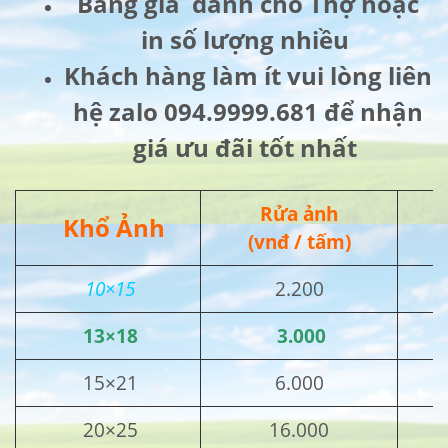
Bảng giá dành cho Thợ hoặc
in số lượng nhiều
Khách hàng làm ít vui lòng liên
hệ zalo 094.9999.681 để nhận
giá ưu đãi tốt nhất
Rửa ảnh
Khổ Ảnh
(vnđ / tấm)
10×15
2.200
13×18
3.000
15×21
6.000
20×25
16.000