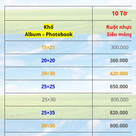
10 Tờ
Khổ
Ruột nhựa
Album – Photobook
Siêu mỏng
15×21
300.000
20×20
360.000
20×30
420.000
25×25
650.000
25×30
800.000
25×35
820.000
30×30
800.000