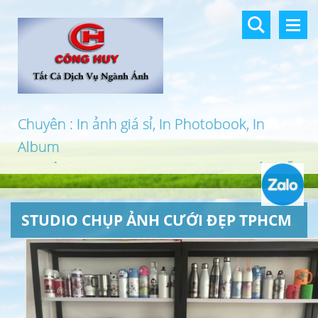
Chuyên : In ảnh giá sỉ, In Photobook, In
Album
In khổ lớn, In UV 3D, In Canvas, In PP, Ép Gỗ
…
STUDIO CHỤP ẢNH CƯỚI ĐẸP TPHCM