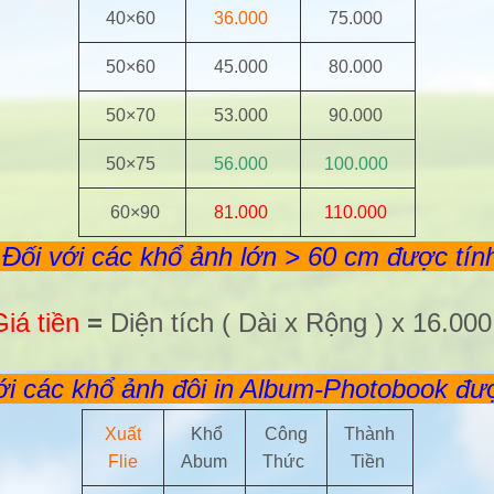
40×60
36.000
75.000
50×60
45.000
80.000
50×70
53.000
90.000
50×75
56.000
100.000
60×90
81.000
110.000
 Đối với các khổ ảnh lớn > 60 cm được tính
iá tiền
=
Diện tích ( Dài x Rộng ) x 16.000
ới các khổ ảnh đôi in Album-Photobook đượ
Xuất
Khổ
Công
Thành
Flie
Abum
Thức
Tiền