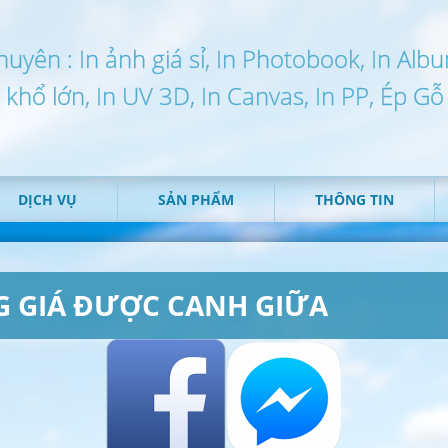
huyên : In ảnh giá sỉ, In Photobook, In Alb
n khổ lớn, In UV 3D, In Canvas, In PP, Ép Gỗ
DỊCH VỤ
SẢN PHẨM
THÔNG TIN
G GIÁ ĐƯỢC CANH GIỮA