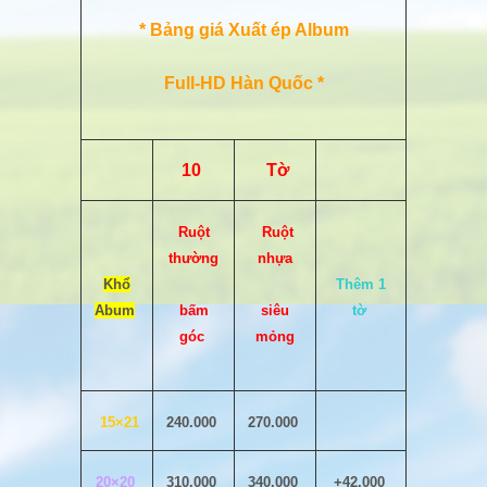
* Bảng giá Xuất ép Album
Full-HD Hàn Quốc *
10
Tờ
Ruột
Ruột
thường
nhựa
Khổ
Thêm 1
Abum
bấm
siêu
tờ
góc
mỏng
15×21
240.000
270.000
20×20
310.000
340.000
+42.000