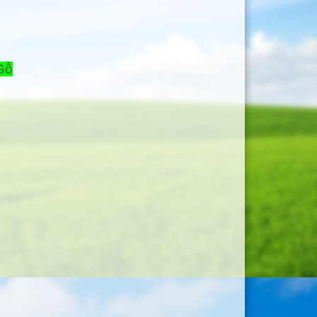
I
N
Gỗ