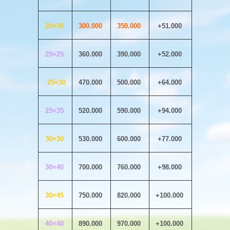
20×30
300.000
350.000
+51.000
25×25
360.000
390.000
+52.000
25×30
470.000
500.000
+64.000
25×35
520.000
590.000
+94.000
30×30
530.000
600.000
+77.000
30×40
700.000
760.000
+98.000
30×45
750.000
820.000
+100.000
40×40
890.000
970.000
+100.000