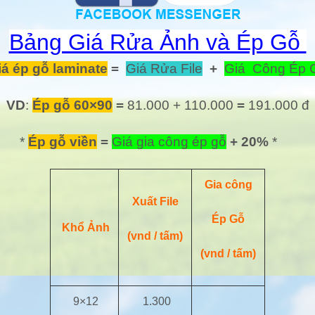
Bảng Giá Rửa Ảnh và Ép Gỗ
iá ép gỗ laminate
=
Giá Rửa File
+
Giá Công Ép 
VD
:
Ép gỗ 60×90
=
81.000 + 110.000
=
191.000 đ
*
Ép gỗ viền
=
Giá gia công ép gỗ
+ 20%
*
Gia công
Xuất File
Ép Gỗ
Khổ Ảnh
(vnd / tấm)
(vnd / tấm)
9×12
1.300