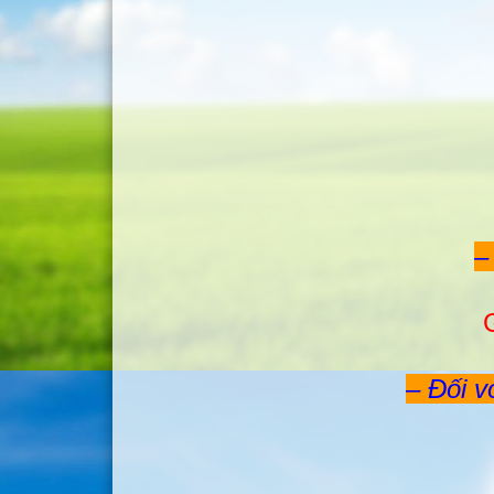
–
G
– Đối v