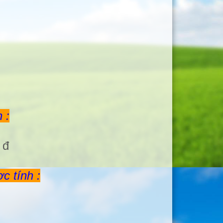
 :
 đ
c tính :