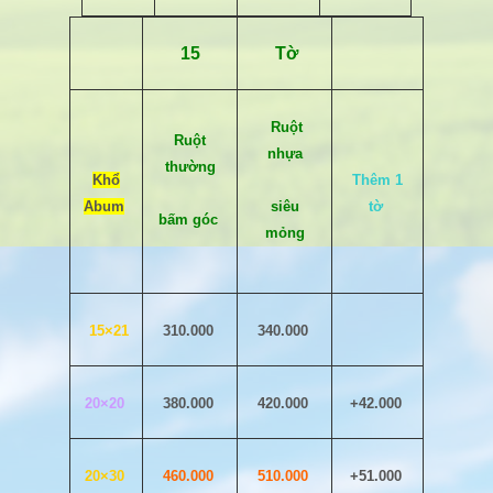
15
Tờ
Ruột
Ruột
nhựa
thường
Khổ
Thêm 1
Abum
siêu
tờ
bấm góc
mỏng
15×21
310.000
340.000
20×20
380.000
420.000
+42.000
20×30
460.000
510.000
+51.000