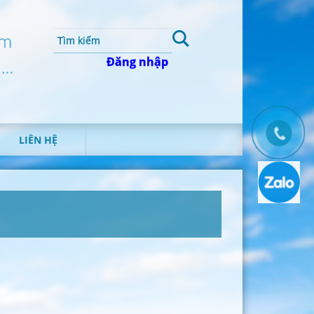
um
Đăng nhập
 …
LIÊN HỆ
T
H
Ô
N
G
T