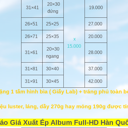
20×30
31×41
19.000
đứng
26×51
25×25
27.000
26×71
25×35
20.000
x
15.000
20×30
31×61
28.000
ngang
31×81
30×40
37.000
31×91
30×45
42.000
ặng 1 tấm hình bìa ( Giấy Lab) + tráng phủ toàn 
liệu luster, láng, dầy 270g hay mỏng 190g được tí
áo Giá Xuất Ép Album Full-HD Hàn Quố