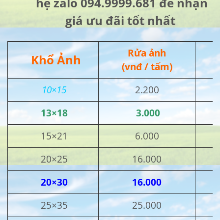
hệ zalo 094.9999.681 để nhận
giá ưu đãi tốt nhất
Rửa ảnh
Khổ Ảnh
(vnđ / tấm)
10×15
2.200
13×18
3.000
15×21
6.000
20×25
16.000
20×30
16.000
25×35
25.000