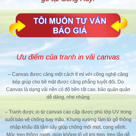
Ưu điểm của tranh in vải canvas
– Canvas được căng một cách tỉ mỉ với công nghệ căng
kép giúp cho bề mặt được căng phẳng tuyệt đối, Do
Canvas là dạng vải nên có độ bền rất cao, bảo quản quản
dễ dàng, nhẹ nhàng
– Tranh được in từ canvas cao cấp được phủ lớp UV trong
suốt bảo vệ chống bay mầu, Khung xương làm tử gỗ thông
nhập khẩu đã tẩm sấy giúp chống mối mọt, cong vênh.
Móc treo thông minh, giúp không lộ vít khi treo, treo lắp dễ