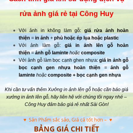
rửa ảnh giá rẻ tại Công Huy
Với ảnh in không làm gỗ:
giá rửa ảnh hoàn
thiện
=
in ảnh
+
phủ hoặc ép lụa hoặc plastic
Với ảnh làm gỗ:
giá in ảnh lên gỗ hoàn
thiện
=
ảnh gỗ laminte
hoặc
composite
Với ảnh gỗ làm bọc cạnh ghen nhựa:
giá in ảnh gỗ
bọc cạnh gen nhựa hoàn thiện
=
ảnh gỗ
laminte
hoặc
composite + bọc cạnh gen nhựa
Khi cần tư vấn thêm Xưởng in ảnh lên gỗ hoặc cần báo giá
xưởng in ảnh lên gỗ, hãy liên hệ với chúng tôi ngay nhé –
Công Huy đảm bảo giá rẻ nhất Sài Gòn!
♥ Sản Phẩm sắc sảo, Giá cả tốt hơn –
♥
BẢNG GIÁ CHI TIẾT