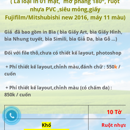
( Là loại in 01 mặt, mở phẳng 180
, ruột
nhựa PVC ,siêu mỏng,giấy
Fujifilm/Mitshubishi new 2016, máy 11 màu)
Giá đã bao gồm in Bìa ( bìa Giấy Art, bìa Giấy Hình,
bìa Nhung tuyết, bìa Simili, bìa Giả Da, bìa Gỗ …)
Đối với file thô,chưa có thiết kế layout, photoshop
+ Phí thiết kế layout,chỉnh màu,đánh chữ : 550
k
/
cuốn
+ Phí thiết kế layout,chỉnh màu (có chấm da) :
850k / cuốn
10 Tờ
Khổ
Ruột nhựa