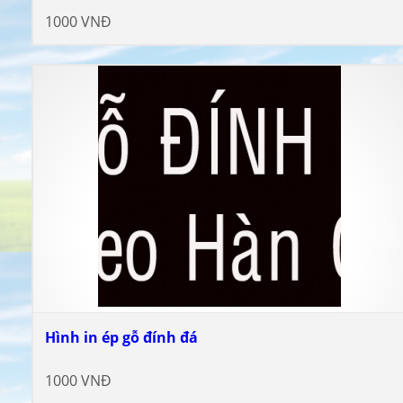
1000 VNĐ
Hình in ép gỗ đính đá
1000 VNĐ