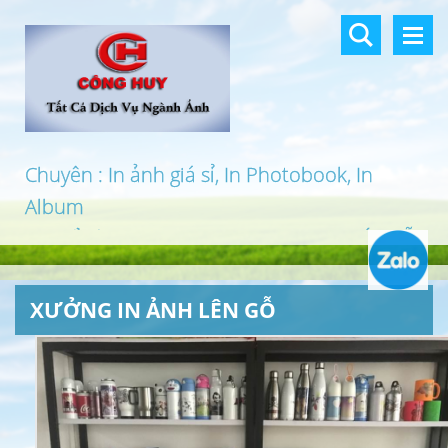
Chuyên : In ảnh giá sỉ, In Photobook, In
Album
In khổ lớn, In UV 3D, In Canvas, In PP, Ép Gỗ
…
XƯỞNG IN ẢNH LÊN GỖ