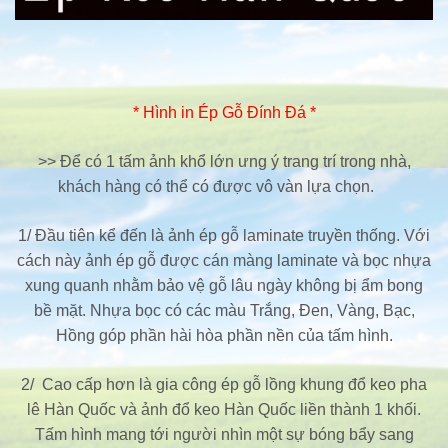
* Hình in Ép Gỗ Đính Đá *
>> Để có 1 tấm ảnh khổ lớn ưng ý trang trí trong nhà,
khách hàng có thể có được vô vàn lựa chọn.
1/ Đầu tiên kể đến là ảnh ép gỗ laminate truyền thống. Với
cách này ảnh ép gỗ được cán màng laminate và bọc nhựa
xung quanh nhằm bảo vệ gỗ lâu ngày không bị ẩm bong
bề mặt. Nhựa bọc có các màu Trắng, Đen, Vàng, Bạc,
Hồng góp phần hài hòa phần nền của tấm hình.
2/ Cao cấp hơn là gia công ép gỗ lồng khung đổ keo pha
lê Hàn Quốc và ảnh đổ keo Hàn Quốc liền thành 1 khối.
Tấm hình mang tới người nhìn một sự bóng bẩy sang