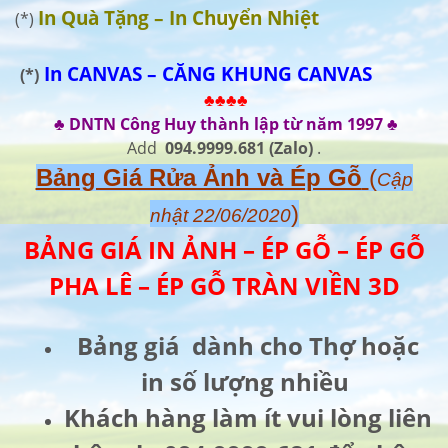
In Quà Tặng – In Chuyển Nhiệt
(*)
In CANVAS – CĂNG KHUNG CANVAS
(*)
♣♣♣♣
♣ DNTN Công Huy thành lập từ năm 1997 ♣
Add
094.9999.681
(Zalo)
.
Bảng Giá Rửa Ảnh và Ép Gỗ
(
Cập
)
nhật 22/06/2020
BẢNG GIÁ IN ẢNH – ÉP GỖ – ÉP GỖ
PHA LÊ – ÉP GỖ TRÀN VIỀN 3D
Bảng giá dành cho Thợ hoặc
in số lượng nhiều
Khách hàng làm ít vui lòng liên