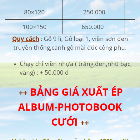
80×120
250.000
100×150
650.000
Quy cách
: Gỗ 9 li, Gỗ loại 1, viền sơn đen
truyền thống,cạnh gỗ mài đúc công phu.
Chạy chỉ viền nhựa ( trắng,đen,nhũ bạc,
vàng) : + 50.000 đ
BẢNG GIÁ XUẤT ÉP
++
ALBUM-PHOTOBOOK
CƯỚI
++
o